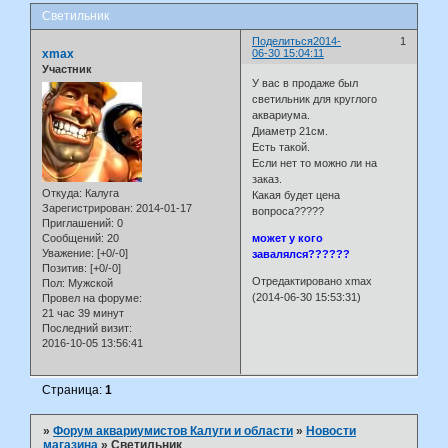
Светильник
Поделиться
2014-
1
xmax
06-30 15:04:11
Участник
У вас в продаже был
светильник для круглого
аквариума.
Диаметр 21см.
Есть такой.
Если нет то можно ли на
заказ.
Откуда:
Калуга
Какая будет цена
Зарегистрирован
: 2014-01-17
вопроса?????
Приглашений:
0
Сообщений:
20
может у кого
Уважение:
[+0/-0]
завалялся??????
Позитив:
[+0/-0]
Отредактировано xmax
Пол:
Мужской
(2014-06-30 15:53:31)
Провел на форуме:
21 час 39 минут
Последний визит:
2016-10-05 13:56:41
Страница:
1
»
Форум аквариумистов Калуги и области
»
Новости
магазина
»
Светильник