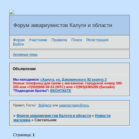
Форум аквариумистов Калуги и области
Форум
Участники
Правила
Поиск
Регистрация
Войти
Активные темы
Объявление
Мы находимся:
г.Калуга, ул. Дзержинского 92 корпус 2
Новые телефоны для связи с магазином: городской номер 595-
205 или +7(910)608-56-53 (МТС) или +7(903)6365205 (Билайн)
"Подводная братва":
ВКОНТАКТЕ
Привет, Гость!
Войдите
или
зарегистрируйтесь
.
»
Форум аквариумистов Калуги и области
»
Новости
магазина
»
Светильник
Страница:
1