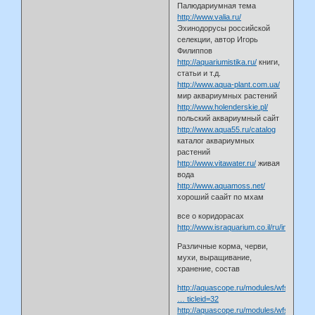
Палюдариумная тема
http://www.valia.ru/
Эхинодорусы российской
селекции, автор Игорь
Филиппов
http://aquariumistika.ru/
книги,
статьи и т.д.
http://www.aqua-plant.com.ua/
мир аквариумных растений
http://www.holenderskie.pl/
польский аквариумный сайт
http://www.aqua55.ru/catalog
каталог аквариумных
растений
http://www.vitawater.ru/
живая
вода
http://www.aquamoss.net/
хороший саайт по мхам
все о коридорасах
http://www.israquarium.co.il/ru/index.htm
Различные корма, черви,
мухи, выращивание,
хранение, состав
http://aquascope.ru/modules/wfsection/
… ticleid=32
http://aquascope.ru/modules/wfsection/i