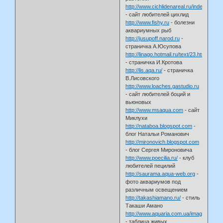
http://www.cichlidenareal.ru/index.htm
- сайт любителей цихлид
http://www.fishy.ru
- болезни
аквариумных рыб
http://jusupoff.narod.ru
-
страничка А.Юсупова
http://linago.hotmail.ru/text/23.htm
- страничка И.Кротова
http://lis.aqa.ru/
- страничка
В.Лисовского
http://www.loaches.gastudio.ru
- сайт любителей боций и
вьюновых
http://www.msaqua.com
- сайт
Миклухи
http://nataboa.blogspot.com
-
блог Натальи Романович
http://mironovich.blogspot.com
- блог Сергея Мироновича
http://www.poecilia.ru/
- клуб
любителей пецилий
http://saurama.aqua-web.org
-
фото аквариумов под
различным освещением
http://takashiamano.ru/
- стиль
Такаши Амано
http://www.aquaria.com.ua/images/tabb.g
- таблица живых