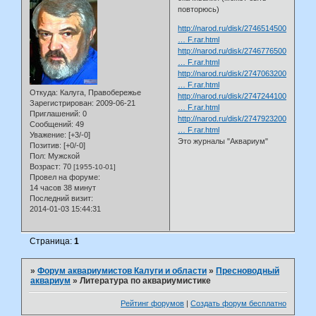
повторюсь)
http://narod.ru/disk/27465145000/Akvari
… F.rar.html
http://narod.ru/disk/27467765000/Akvari
… F.rar.html
http://narod.ru/disk/27470632000/Akvari
… F.rar.html
Откуда:
Калуга, Правобережье
http://narod.ru/disk/27472441000/Akvari
Зарегистрирован
: 2009-06-21
… F.rar.html
Приглашений:
0
http://narod.ru/disk/27479232000/Akvari
Сообщений:
49
… F.rar.html
Уважение:
[+3/-0]
Это журналы "Аквариум"
Позитив:
[+0/-0]
Пол:
Мужской
Возраст:
70
[1955-10-01]
Провел на форуме:
14 часов 38 минут
Последний визит:
2014-01-03 15:44:31
Страница:
1
»
Форум аквариумистов Калуги и области
»
Пресноводный
аквариум
»
Литература по аквариумистике
Рейтинг форумов
|
Создать форум бесплатно