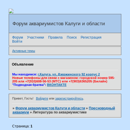
Форум аквариумистов Калуги и области
Форум
Участники
Правила
Поиск
Регистрация
Войти
Активные темы
Объявление
Мы находимся:
г.Калуга, ул. Дзержинского 92 корпус 2
Новые телефоны для связи с магазином: городской номер 595-
205 или +7(910)608-56-53 (МТС) или +7(903)6365205 (Билайн)
"Подводная братва":
ВКОНТАКТЕ
Привет, Гость!
Войдите
или
зарегистрируйтесь
.
»
Форум аквариумистов Калуги и области
»
Пресноводный
аквариум
»
Литература по аквариумистике
Страница:
1