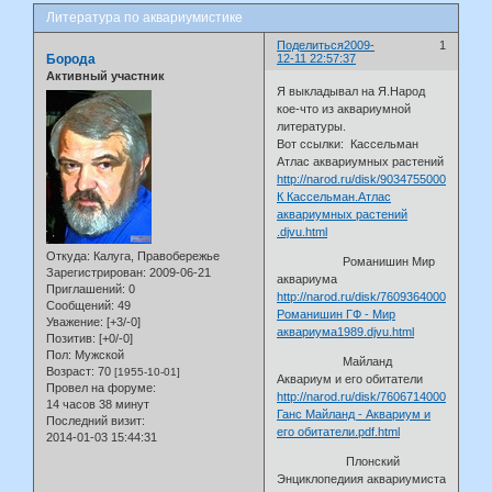
Литература по аквариумистике
Поделиться
2009-
1
Борода
12-11 22:57:37
Активный участник
Я выкладывал на Я.Народ
кое-что из аквариумной
литературы.
Вот ссылки: Кассельман
Атлас аквариумных растений
http://narod.ru/disk/9034755000/
К Кассельман.Атлас
аквариумных растений
.djvu.html
Откуда:
Калуга, Правобережье
Романишин Мир
Зарегистрирован
: 2009-06-21
аквариума
Приглашений:
0
http://narod.ru/disk/7609364000/
Сообщений:
49
Романишин ГФ - Мир
Уважение:
[+3/-0]
аквариума1989.djvu.html
Позитив:
[+0/-0]
Пол:
Мужской
Майланд
Возраст:
70
[1955-10-01]
Аквариум и его обитатели
Провел на форуме:
http://narod.ru/disk/7606714000/
14 часов 38 минут
Ганс Майланд - Аквариум и
Последний визит:
его обитатели.pdf.html
2014-01-03 15:44:31
Плонский
Энциклопедиия аквариумиста