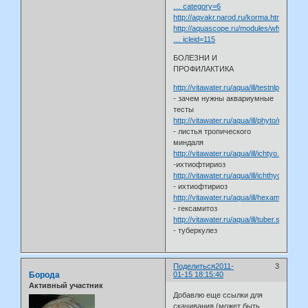
… category=6
http://aqvakr.narod.ru/korma.htm
http://aquascope.ru/modules/wfsection/
… icleid=115
БОЛЕЗНИ И
ПРОФИЛАКТИКА
http://vitawater.ru/aqua/ill/testnlp.shtml
- зачем нужны аквариумные
тесты
http://vitawater.ru/aqua/ill/phyto/mind.sht
- листья тропического
миндаля
http://vitawater.ru/aqua/ill/ichtyo.shtml
-ихтиофтириоз
http://vitawater.ru/aqua/ill/ichthyo2.shtml
- ихтиофтириоз
http://vitawater.ru/aqua/ill/hexamita.shtml
- гексамитоз
http://vitawater.ru/aqua/ill/tuber.shtml
- туберкулез
Поделиться
2011-
3
Борода
01-15 18:15:40
Активный участник
Добавлю еще ссылки для
скачивания (может быть