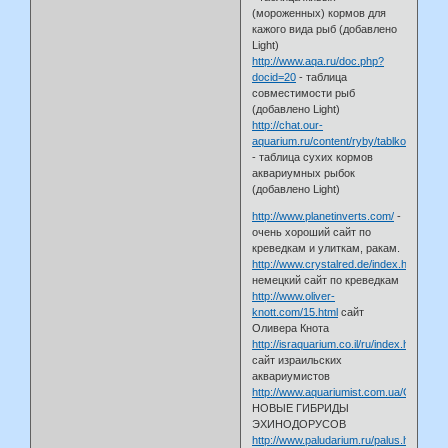
(мороженных) кормов для
кажого вида рыб (добавлено
Light)
http://www.aqa.ru/doc.php?
docid=20
- таблица
совместимости рыб
(добавлено Light)
http://chat.our-
aquarium.ru/content/ryby/tablkorm/
- таблица сухих кормов
аквариумных рыбок
(добавлено Light)
http://www.planetinverts.com/
-
очень хороший сайт по
креведкам и улиткам, ракам.
http://www.crystalred.de/index.htm
немецкий сайт по креведкам
http://www.oliver-
knott.com/15.html
сайт
Оливера Кнота
http://israquarium.co.il/ru/index.html
сайт израильских
аквариумистов
http://www.aquariumist.com.ua/Gibr.html
НОВЫЕ ГИБРИДЫ
ЭХИНОДОРУСОВ
http://www.paludarium.ru/palus.htm#cryp