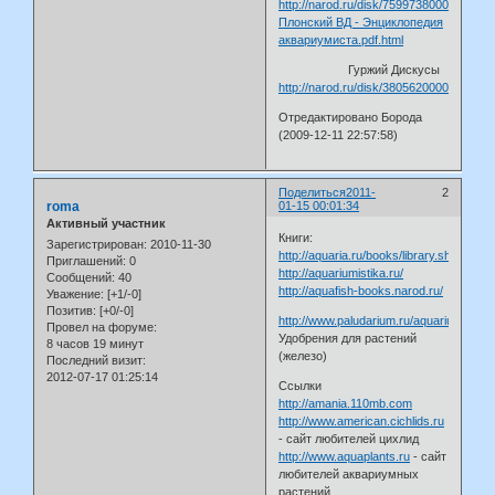
http://narod.ru/disk/7599738000/
Плонский ВД - Энциклопедия
аквариумиста.pdf.html
Гуржий Дискусы
http://narod.ru/disk/3805620000/disk.djv
Отредактировано Борода
(2009-12-11 22:57:58)
Поделиться
2011-
2
roma
01-15 00:01:34
Активный участник
Книги:
Зарегистрирован
: 2010-11-30
http://aquaria.ru/books/library.shtml
Приглашений:
0
http://aquariumistika.ru/
Сообщений:
40
http://aquafish-books.narod.ru/
Уважение:
[+1/-0]
Позитив:
[+0/-0]
http://www.paludarium.ru/aquarium/aqu
Провел на форуме:
Удобрения для растений
8 часов 19 минут
(железо)
Последний визит:
2012-07-17 01:25:14
Ссылки
http://amania.110mb.com
http://www.american.cichlids.ru
- сайт любителей цихлид
http://www.aquaplants.ru
- сайт
любителей аквариумных
растений