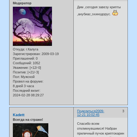
Модератор
Дим ,сегодня завезу крипты
,анубиас,эхинодорус.
Откуда:
г.Калуга
Зарегистрирован
: 2009-03-19
Приглашений:
0
Сообщений:
1052
Уважение:
[+12/-0]
Позитив:
[+21/-3]
Пол:
Мужской
Провел на форуме:
8 дней 3 часа
Последний визит:
2024-02-28 08:29:27
Поделиться
2009-
3
Kadett
12-21 10:02:45
Всегда на страже!
Спасибо всем
откликнувшимся! Набран
приличный пучок криптокарин