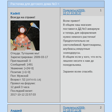
Растючка для детского дома №3 <
Поделиться
2009-
1
Kadett
12-17 23:28:37
Всегда на страже!
Всем привет!
В общем наш магазин
поставил в ДД №3 аквариум
и теперь для оформления
нужно немного растючки!
Предпочтительно не
светолюбивой. Криптокарины,
анубиасы,некрупные
эхинодорусы.
Откуда:
Тутошние мы!
В общем если у кого, что есть
Зарегистрирован
: 2009-03-17
Приглашений:
0
лишнее несите к нам до
Сообщений:
1491
понедельника.
Уважение:
[+24/-0]
Заранее всем спасибо.
Позитив:
[+1/-0]
Пол:
Мужской
Возраст:
52
[1974-01-14]
Провел на форуме:
12 дней 3 часа
Последний визит:
2017-10-12 22:57:03
Поделиться
2009-
2
Андрей
12-18 07:12:36