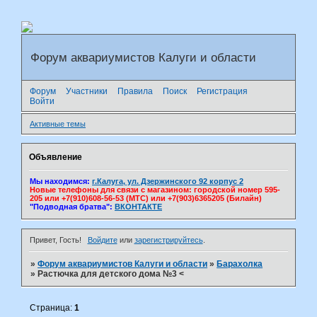
Форум аквариумистов Калуги и области
Форум
Участники
Правила
Поиск
Регистрация
Войти
Активные темы
Объявление
Мы находимся:
г.Калуга, ул. Дзержинского 92 корпус 2
Новые телефоны для связи с магазином: городской номер 595-
205 или +7(910)608-56-53 (МТС) или +7(903)6365205 (Билайн)
"Подводная братва":
ВКОНТАКТЕ
Привет, Гость!
Войдите
или
зарегистрируйтесь
.
»
Форум аквариумистов Калуги и области
»
Барахолка
»
Растючка для детского дома №3 <
Страница:
1