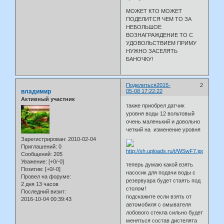
МОЖЕТ КТО МОЖЕТ
ПОДЕЛИТСЯ ЧЕМ ТО ЗА
НЕБОЛЬШОЕ
ВОЗНАГРАЖДЕНИЕ ТО С
УДОВОЛЬСТВИЕМ ПРИМУ
НУЖНО ЗАСЕЛЯТЬ
БАНОЧКУ!
Поделиться
2015-
2
владимир
05-08 17:22:22
Активный участник
также приобрел датчик
уровня воды 12 вольтовый
очень маленький и довольно
четкий на изменение уровня
Зарегистрирован
: 2010-02-04
Приглашений:
0
Сообщений:
205
Уважение:
[+0/-0]
теперь думаю какой взять
Позитив:
[+0/-0]
насосик для подачи воды с
Провел на форуме:
резервуара будет стаять под
2 дня 13 часов
столом!
Последний визит:
подскажите если взять от
2016-10-04 00:39:43
автомобиля с омывателя
лобового стекла сильно будет
меняться состав дистелята