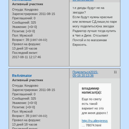
Активный участник
т.е диоды будут не на
Откуда:
Кондрово
звездах?
Зарегистрирован
: 2011-08-15
Если будут нужны красные
Приглашений:
0
или зеленые СД,пиши,по паре
Сообщений:
325
могу поделиться)на звездах
Уважение:
[+0/-0]
Радиатор лучше тогда купить
Позитив:
[+0/-0]
Пол:
Мужской
в Чип и Дипе. Отсылают
Возраст:
39
[1987-08-02]
Почтой и по магазинам
Провел на форуме:
Евросеть.
13 дней 18 часов
Последний визит:
2017-08-11 12:17:46
Поделиться
2015-
11
ReAnimator
05-16 20:13:36
Активный участник
Откуда:
Кондрово
владимир
Зарегистрирован
: 2011-08-15
написал(а):
Приглашений:
0
Сообщений:
325
Еще по свету
Уважение:
[+0/-0]
есть такой
Позитив:
[+0/-0]
вариант но это
Пол:
Мужской
для меня дорого !
Возраст:
39
[1987-08-02]
Провел на форуме:
http://ru.aliexpress.com/item/Wire
13 дней 18 часов
… 78074.html
Последний визит: