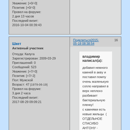
Уважение:
[+0/-0]
Позитив:
[+0/-0]
Провел на форуме:
2 дня 13 часов
Последний визит:
2016-10-04 00:39:43
Поделиться
2015-
16
Шкет
05-18 08:38:54
Активный участник
Откуда:
Калуга
владимир
Зарегистрирован
: 2009-03-29
написал(а):
Приглашений:
0
Сообщений:
523
добавил немного
Уважение:
[+7/-0]
камней в акву и
Позитив:
[+7/-2]
поставил помпу
Пол:
Мужской
очень маленькую
Возраст:
47
[1979-06-19]
сопло направил в
Провел на форуме:
верх неплохо
3 дня 2 часа
разбивает
Последний визит:
бактериальную
2017-08-29 09:09:21
пленку!
с камнями есть
новые жильцы (
ОТДЕЛЬНОЕ
СПАСИБО
АНТОНУ -