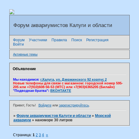
Форум аквариумистов Калуги и области
Форум
Участники
Правила
Поиск
Регистрация
Войти
Активные темы
Объявление
Мы находимся:
г.Калуга, ул. Дзержинского 92 корпус 2
Новые телефоны для связи с магазином: городской номер 595-
205 или +7(910)608-56-53 (МТС) или +7(903)6365205 (Билайн)
"Подводная братва":
ВКОНТАКТЕ
Привет, Гость!
Войдите
или
зарегистрируйтесь
.
»
Форум аквариумистов Калуги и области
»
Морской
аквариум
»
наноморе 30 литров
Страница:
1
2
3
4
»