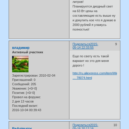
литров!
Планируется диодный свет
на 63 Вт цены на
составляющие есть выше ну
и докупить кое что я думаю в
2000 рублей я улажусь
полностью!
Поделиться
2015-
9
владимир
05-14 22:33:55
Активный участник
Еще по свету есть такой
вариант но это для меня
дорого !
http://ru.aliexpress.com/item/Wireless-
Зарегистрирован
: 2010-02-04
… 78074.html
Приглашений:
0
Сообщений:
205
Уважение:
[+0/-0]
Позитив:
[+0/-0]
Провел на форуме:
2 дня 13 часов
Последний визит:
2016-10-04 00:39:43
Поделиться
2015-
10
ReAnimator
05-16 20:12:16