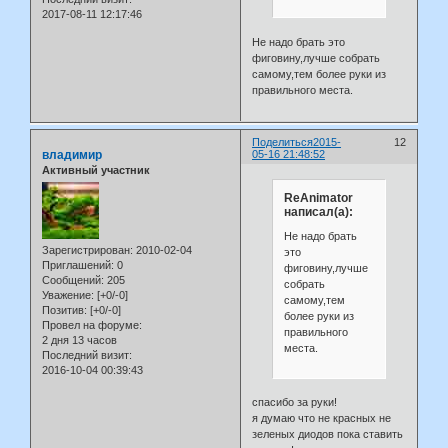
2017-08-11 12:17:46
Не надо брать это
фиговину,лучше собрать
самому,тем более руки из
правильного места.
Поделиться
2015-
12
владимир
05-16 21:48:52
Активный участник
ReAnimator
написал(а):
Не надо брать
Зарегистрирован
: 2010-02-04
это
Приглашений:
0
фиговину,лучше
Сообщений:
205
собрать
Уважение:
[+0/-0]
самому,тем
Позитив:
[+0/-0]
более руки из
Провел на форуме:
правильного
2 дня 13 часов
места.
Последний визит:
2016-10-04 00:39:43
спасибо за руки!
я думаю что не красных не
зеленых диодов пока ставить