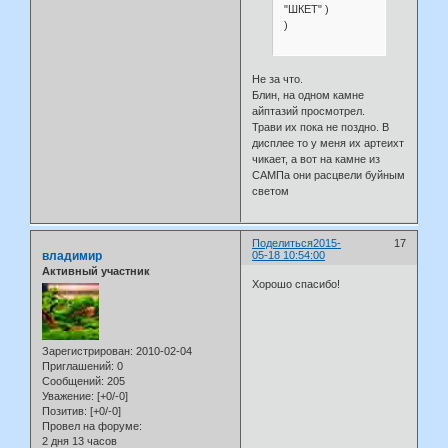
"ШКЕТ" )
)
Не за что.
Блин, на одном камне
айптазий просмотрел.
Трави их пока не поздно. В
дисплее то у меня их артеихт
чикает, а вот на камне из
САМПа они расцвели буйным
светом
Поделиться
2015-
17
владимир
05-18 10:54:00
Активный участник
Хорошо спасибо!
Зарегистрирован
: 2010-02-04
Приглашений:
0
Сообщений:
205
Уважение:
[+0/-0]
Позитив:
[+0/-0]
Провел на форуме:
2 дня 13 часов