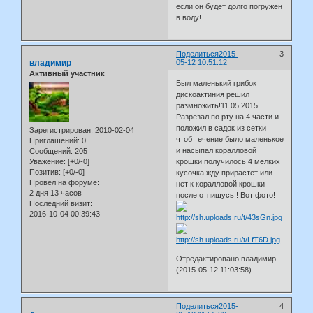
если он будет долго погружен
в воду!
Поделиться
2015-
3
владимир
05-12 10:51:12
Активный участник
Был маленький грибок
дискоактиния решил
размножить!11.05.2015
Разрезал по рту на 4 части и
положил в садок из сетки
Зарегистрирован
: 2010-02-04
чтоб течение было маленькое
Приглашений:
0
и насыпал коралловой
Сообщений:
205
Уважение:
[+0/-0]
крошки получилось 4 мелких
Позитив:
[+0/-0]
кусочка жду прирастет или
Провел на форуме:
нет к коралловой крошки
2 дня 13 часов
после отпишусь ! Вот фото!
Последний визит:
2016-10-04 00:39:43
Отредактировано владимир
(2015-05-12 11:03:58)
Поделиться
2015-
4