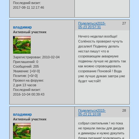
Последний визит:
2017-08-11 12:17:46
Поделиться
2015-
27
владимир
05-23 20:57:31
Активный участник
Нечего неделал вообще!
Солёность проверил чучуть
досалил! Подмену делать
нестал пишут что в
созревающем аквариуме
Зарегистрирован
: 2010-02-04
подмены лучше не делать так
Приглашений:
0
как можно спровоцировать
Сообщений:
205
Уважение:
[+0/-0]
созревание Поновой ! Вода
Позитив:
[+0/-0]
уже лучше думаю завтра уже
Провел на форуме:
будет чистой!!
2 дня 13 часов
Последний визит:
2016-10-04 00:39:43
Поделиться
2015-
28
владимир
05-23 21:10:08
Активный участник
собрал светильник ! но пока
не пришли линзы для диодов
и диммеры и нужно докупить
блоки питания! подключить и