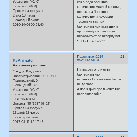
Уважение:
[+0/-0]
как в воде большое
Позитив:
[+0/-0]
количество мелкой взвеси (
Провел на форуме:
похоже на большое
2 дня 13 часов
количество инфузории
Последний визит:
туфельки как при
2016-10-04 00:39:43
бактериальной вспышки в
пресноводном аквариуме )
циркулирует по аквариуму!
ЧТО ДЕЛАТЬ????
Поделиться
2015-
21
ReAnimator
05-23 14:58:01
Активный участник
Ну походу это и есть
Откуда:
Кондрово
бактериальная
Зарегистрирован
: 2011-08-15
вспышка.Созревание.Тесты
Приглашений:
0
не делал?
Сообщений:
325
А что в фильтре в качестве
Уважение:
[+0/-0]
наполнителей?
Позитив:
[+0/-0]
Пол:
Мужской
Возраст:
39
[1987-08-02]
Провел на форуме:
13 дней 18 часов
Последний визит:
2017-08-11 12:17:46