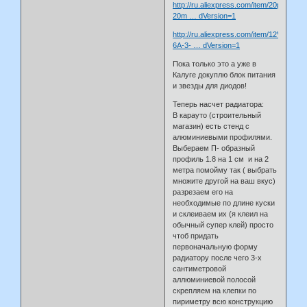
http://ru.aliexpress.com/item/20pcs-
20m … dVersion=1
http://ru.aliexpress.com/item/12V-
6A-3- … dVersion=1
Пока только это а уже в
Калуге докуплю блок питания
и звезды для диодов!
Теперь насчет радиатора:
В карауто (строительный
магазин) есть стенд с
алюминиевыми профилями.
Выбераем П- образный
профиль 1.8 на 1 см и на 2
метра помойму так ( выбрать
множите другой на ваш вкус)
разрезаем его на
необходимые по длине куски
и склеиваем их (я клеил на
обычный супер клей) просто
чтоб придать
первоначальную форму
радиатору после чего 3-х
сантиметровой
аллюминиевой полосой
скрепляем на клепки по
пириметру всю конструкцию