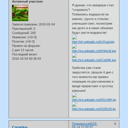
Активный участник
Я думаю, что аквариум стал
"созревать"!
Появились водоросли на
камнях, грунте и стеклах -
уменьшил свет, посмотрим
Зарегистрирован
: 2010-02-04
как долго и в каких объемах
Приглашений:
0
будут расти водоросли!
Сообщений:
205
Уважение:
[+0/-0]
Позитив:
[+0/-0]
Провел на форуме:
2 дня 13 часов
Последний визит:
2016-10-04 00:39:43
Грибочки уже стали
закруглятся, прошло 4 дня с
того момента как провел
операцию по расчленению и
вроде прирастают к кусочку
камушка!
Поделиться
2015-
6
Cornelius
05-14 22:00:32