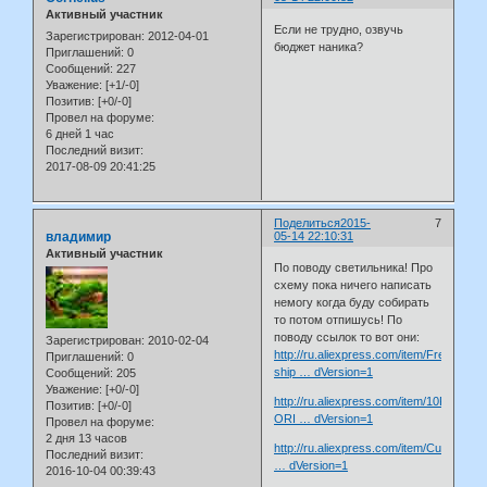
Активный участник
Если не трудно, озвучь
Зарегистрирован
: 2012-04-01
бюджет наника?
Приглашений:
0
Сообщений:
227
Уважение:
[+1/-0]
Позитив:
[+0/-0]
Провел на форуме:
6 дней 1 час
Последний визит:
2017-08-09 20:41:25
Поделиться
2015-
7
владимир
05-14 22:10:31
Активный участник
По поводу светильника! Про
схему пока ничего написать
немогу когда буду собирать
то потом отпишусь! По
поводу ссылок то вот они:
Зарегистрирован
: 2010-02-04
http://ru.aliexpress.com/item/Free-
Приглашений:
0
ship … dVersion=1
Сообщений:
205
Уважение:
[+0/-0]
http://ru.aliexpress.com/item/10PCS-
Позитив:
[+0/-0]
ORI … dVersion=1
Провел на форуме:
2 дня 13 часов
http://ru.aliexpress.com/item/Customize
Последний визит:
… dVersion=1
2016-10-04 00:39:43