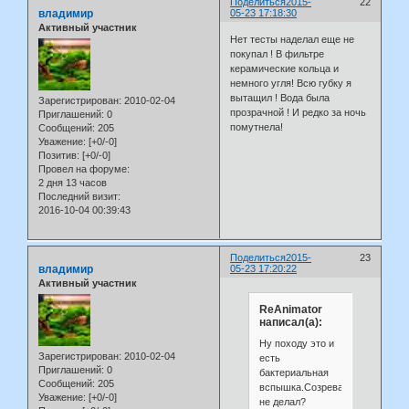
Поделиться
2015-
22
владимир
05-23 17:18:30
Активный участник
Нет тесты наделал еще не
покупал ! В фильтре
керамические кольца и
немного угля! Всю губку я
вытащил ! Вода была
Зарегистрирован
: 2010-02-04
прозрачной ! И редко за ночь
Приглашений:
0
помутнела!
Сообщений:
205
Уважение:
[+0/-0]
Позитив:
[+0/-0]
Провел на форуме:
2 дня 13 часов
Последний визит:
2016-10-04 00:39:43
Поделиться
2015-
23
владимир
05-23 17:20:22
Активный участник
ReAnimator
написал(а):
Ну походу это и
Зарегистрирован
: 2010-02-04
есть
Приглашений:
0
бактериальная
Сообщений:
205
вспышка.Созревание.Тесты
Уважение:
[+0/-0]
не делал?