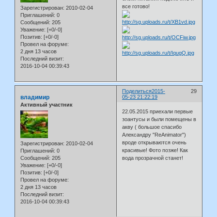
все готово!
Зарегистрирован
: 2010-02-04
Приглашений:
0
Сообщений:
205
Уважение:
[+0/-0]
Позитив:
[+0/-0]
Провел на форуме:
2 дня 13 часов
Последний визит:
2016-10-04 00:39:43
Поделиться
2015-
29
владимир
05-23 21:22:19
Активный участник
22.05.2015 приехали первые
зоантусы и были помещены в
акву ( большое спасибо
Александру "ReAnimator")
вроде открываются очень
Зарегистрирован
: 2010-02-04
красивые! Фото позже! Как
Приглашений:
0
вода прозрачной станет!
Сообщений:
205
Уважение:
[+0/-0]
Позитив:
[+0/-0]
Провел на форуме:
2 дня 13 часов
Последний визит:
2016-10-04 00:39:43