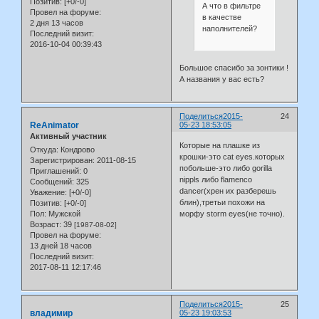
Позитив:
[+0/-0]
А что в фильтре
Провел на форуме:
в качестве
2 дня 13 часов
наполнителей?
Последний визит:
2016-10-04 00:39:43
Большое спасибо за зонтики !
А названия у вас есть?
Поделиться
2015-
24
ReAnimator
05-23 18:53:05
Активный участник
Которые на плашке из
Откуда:
Кондрово
крошки-это cat eyes.которых
Зарегистрирован
: 2011-08-15
побольше-это либо gorilla
Приглашений:
0
nippls либо flamenco
Сообщений:
325
dancer(хрен их разберешь
Уважение:
[+0/-0]
блин),третьи похожи на
Позитив:
[+0/-0]
Пол:
Мужской
морфу storm eyes(не точно).
Возраст:
39
[1987-08-02]
Провел на форуме:
13 дней 18 часов
Последний визит:
2017-08-11 12:17:46
Поделиться
2015-
25
владимир
05-23 19:03:53