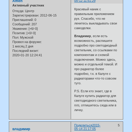
Amen
05-12 11:51:29
Активный участник
Красивый наник с
Откуда:
Центр
правильным приложением
Зарегистрирован
: 2012-06-15
рук. Спасибо, что не
Приглашений:
0
ленитесь выкладывать свои
Сообщений:
207
самоделки.
Уважение:
[+6/-0]
Позитив:
[+0/-0]
Владимир
, если есть
Пол:
Мужской
возможность, распишите
Провел на форуме:
подробно про светодиодный
1 месяц 2 дня
светильник, со ссылками по
Последний визит:
компонентам и схемой
2020-01-20 12:24:41
подключения. Можно здесь,
можно и отдельной темой. И
про радиатор более
подробно, т.к. в Калуге с
радиаторами что-то совсем
туго.
P.S. Если кто знает, где в
Калуге купить радиатор для
светодиодного светильника,
плз, отпишитесь сюда или в
личку.
Поделиться
2015-
5
владимир
05-14 21:17:05