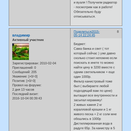
и вуаля ! Получили радиатор
- посмотрим как в работе!
Обязательно буду
отписываться.
Поделиться
2015-
8
владимир
05-14 22:24:45
Активный участник
Бюджет:
Сама банка и свет ( тот
который сейчас ) уже давно
сколько стоил непомню если
поискать в инете то можно
Зарегистрирован
: 2010-02-04
найти цену в 3200 вместе с
Приглашений:
0
одним светильником + еще
Сообщений:
205
Уважение:
[+0/-0]
один 1000р.
Позитив:
[+0/-0]
Фильтр канистровый тоже
Провел на форуме:
был ( выбираете любой
2 дня 13 часов
подходящий вам по цене)
Последний визит:
вытащил все внутренности и
2016-10-04 00:39:43
засыпал керамику!
2 живых камня 2 кг
коралловой крошки и 1 кг
живого песка + 2 кг соли мне
обошлись в 1000р
Дистиллированная вода в
радуге 65р. За канистру в 5