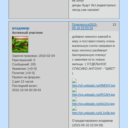
не хочу!
диоды будут без радиаторных
звезд сам напаяю!
Поделиться
2015-
13
владимир
05-16 22:03:16
Активный участник
добавил немного камней в
акву и поставил помпу очень
маленькую сопло направил в
верх неплохо разбивает
бактериальную пленку!
Зарегистрирован
: 2010-02-04
с камнями есть новые
Приглашений:
0
жильцы ( ОТДЕЛЬНОЕ
Сообщений:
205
Уважение:
[+0/-0]
СПАСИБО АНТОНУ - "ШКЕТ"
Позитив:
[+0/-0]
)
Провел на форуме:
2 дня 13 часов
Последний визит:
2016-10-04 00:39:43
Отредактировано владимир
(2015-05-16 22:04:39)