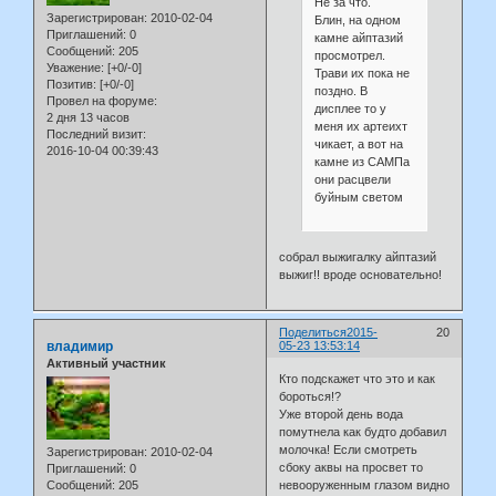
Не за что.
Зарегистрирован
: 2010-02-04
Блин, на одном
Приглашений:
0
камне айптазий
Сообщений:
205
просмотрел.
Уважение:
[+0/-0]
Трави их пока не
Позитив:
[+0/-0]
поздно. В
Провел на форуме:
дисплее то у
2 дня 13 часов
меня их артеихт
Последний визит:
чикает, а вот на
2016-10-04 00:39:43
камне из САМПа
они расцвели
буйным светом
собрал выжигалку айптазий
выжиг!! вроде основательно!
Поделиться
2015-
20
владимир
05-23 13:53:14
Активный участник
Кто подскажет что это и как
бороться!?
Уже второй день вода
помутнела как будто добавил
молочка! Если смотреть
Зарегистрирован
: 2010-02-04
сбоку аквы на просвет то
Приглашений:
0
невооруженным глазом видно
Сообщений:
205