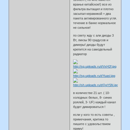
вранье китайское!) все из
фильтра вытащил и плотно
засыпал керамикой + два
пакета активированного угля.
течение в банке нормальное
не сильное!
по свету жду с али диоды 3
Вт, линзы 90 градусов и
димеры! диоды будут
крепится на самодельный
радиатор
в количестве 21 шт. ( 10-
холодных белых, 8- синих
роялей, 3- UF) каждый канал
будет димироваться !
если у кого то есть советы ,
примечания, критика то
пишите с удовольствием
приму!