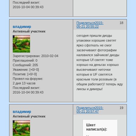
Последний визит:
2016-10-04 00:39:43
Поделиться
2015-
18
владимир
05-21 20:55:22
Активный участник
сегодня пришли диоды
упаковки хорошие светят
ярко сфоткать не смог
засвечивают фотографии
наловился зайчиков! диоды
Зарегистрирован
: 2010-02-04
которые Uf светят тоже
Приглашений:
0
хорошо на деньгах хорошо
Сообщений:
205
Уважение:
[+0/-0]
высвечивают ниточки
Позитив:
[+0/-0]
которые в UF светятся
Провел на форуме:
красным толи розовым (в
2 дня 13 часов
общем работают)! теперь жду
Последний визит:
линзы и димеры!
2016-10-04 00:39:43
Поделиться
2015-
19
владимир
05-21 20:57:47
Активный участник
Шкет
написал(а):