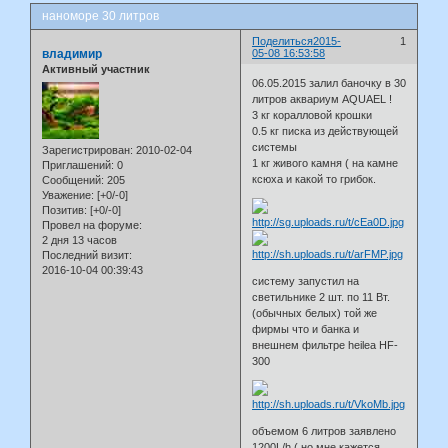
наноморе 30 литров
Поделиться
2015-
1
владимир
05-08 16:53:58
Активный участник
06.05.2015 залил баночку в 30
литров аквариум AQUAEL !
3 кг коралловой крошки
0.5 кг писка из действующей
системы
Зарегистрирован
: 2010-02-04
1 кг живого камня ( на камне
Приглашений:
0
ксюха и какой то грибок.
Сообщений:
205
Уважение:
[+0/-0]
Позитив:
[+0/-0]
Провел на форуме:
2 дня 13 часов
Последний визит:
2016-10-04 00:39:43
систему запустил на
светильнике 2 шт. по 11 Вт.
(обычных белых) той же
фирмы что и банка и
внешнем фильтре heilea HF-
300
объемом 6 литров заявлено
1200L/h ( но мне кажется