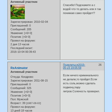
Активный участник
Спасибо! Подскажите а с
водой что-то делать или я так
понимаю само пройдет!?
Зарегистрирован
: 2010-02-04
Приглашений:
0
Сообщений:
205
Уважение:
[+0/-0]
Позитив:
[+0/-0]
Провел на форуме:
2 дня 13 часов
Последний визит:
2016-10-04 00:39:43
Поделиться
2015-
26
ReAnimator
05-23 19:05:59
Активный участник
Если ничего криминального
Откуда:
Кондрово
не делали,то пройдет.Если
Зарегистрирован
: 2011-08-15
есть соль,можно сделать
Приглашений:
0
подмену,пару
Сообщений:
325
литров.Соленость проверил.
Уважение:
[+0/-0]
Позитив:
[+0/-0]
Пол:
Мужской
Возраст:
39
[1987-08-02]
Провел на форуме:
13 дней 18 часов