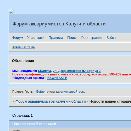
Форум аквариумистов Калуги и области
Форум
Участники
Правила
Поиск
Регистрация
Войти
Активные темы
Объявление
Мы находимся:
г.Калуга, ул. Дзержинского 92 корпус 2
Новые телефоны для связи с магазином: городской номер 595-205 или +7(
"Подводная братва":
ВКОНТАКТЕ
Привет, Гость!
Войдите
или
зарегистрируйтесь
.
»
Форум аквариумистов Калуги и области
»
Новости нашей странич
Страница:
1
Новости нашей странички
Тема