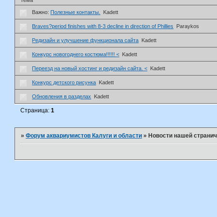
Важно:
Полезные контакты.
Kadett
Braves?period finishes with 8-3 decline in direction of Phillies
Paraykos
Редизайн и улучшение функционала сайта
Kadett
Конкурс новогоднего костюма!!!!!! <
Kadett
Переезд на новый хостинг и редизайн сайта. <
Kadett
Конкурс детского рисунка
Kadett
Обновления в разделах
Kadett
Страница:
1
»
Форум аквариумистов Калуги и области
»
Новости нашей странич