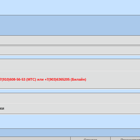
910)608-56-53 (МТС) или +7(903)6365205 (Билайн)
ки
Ответов
Просмотро