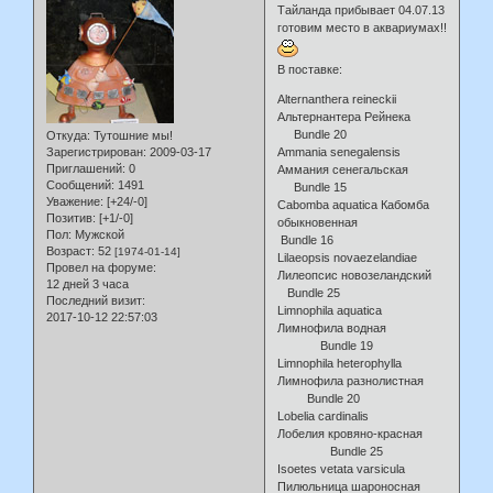
Тайланда прибывает 04.07.13
готовим место в аквариумах!!
В поставке:
Alternanthera reineckii
Альтернантера Рейнека
Bundle 20
Откуда:
Тутошние мы!
Зарегистрирован
: 2009-03-17
Ammania senegalensis
Приглашений:
0
Аммания сенегальская
Сообщений:
1491
Bundle 15
Уважение:
[+24/-0]
Cabomba aquatica Кабомба
Позитив:
[+1/-0]
обыкновенная
Пол:
Мужской
Bundle 16
Возраст:
52
[1974-01-14]
Lilaeopsis novaezelandiae
Провел на форуме:
Лилеопсис новозеландский
12 дней 3 часа
Bundle 25
Последний визит:
Limnophila aquatica
2017-10-12 22:57:03
Лимнофила водная
Bundle 19
Limnophila heterophylla
Лимнофила разнолистная
Bundle 20
Lobelia cardinalis
Лобелия кровяно-красная
Bundle 25
Isoetes vetata varsicula
Пилюльница шароносная