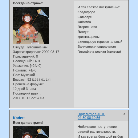
Всегда на страже!
И так свежее поступление:
Кладофора
Самолус
кабомба
Эгерия наяс
Элодея
криптокарины
эхинодорус горизонтальный
Валиснерия спиральная
Откуда:
Тутошние мы!
Гигрофила резная (синема)
Зарегистрирован
: 2009-03-17
Приглашений:
0
Сообщений:
1491
Уважение:
[+24/-0]
Позитив:
[+1/-0]
Пол:
Мужской
Возраст:
52
[1974-01-14]
Провел на форуме:
12 дней 3 часа
Последний визит:
2017-10-12 22:57:03
Поделиться
2010-
3
Kadett
04-30 00:19:56
Всегда на страже!
Небольшое поступление
свежей растительности.
И как всегда большой выбор