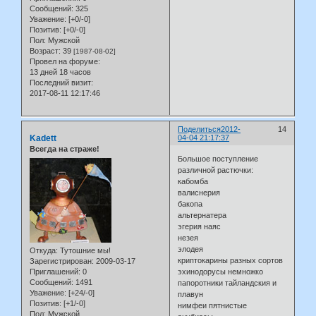
Сообщений:
325
Уважение:
[+0/-0]
Позитив:
[+0/-0]
Пол:
Мужской
Возраст:
39
[1987-08-02]
Провел на форуме:
13 дней 18 часов
Последний визит:
2017-08-11 12:17:46
Поделиться
2012-
14
Kadett
04-04 21:17:37
Всегда на страже!
Большое поступление
различной растючки:
кабомба
валиснерия
бакопа
альтернатера
эгерия наяс
незея
элодея
Откуда:
Тутошние мы!
криптокарины разных сортов
Зарегистрирован
: 2009-03-17
Приглашений:
0
эхинодорусы немножко
Сообщений:
1491
папоротники тайландския и
Уважение:
[+24/-0]
плавун
Позитив:
[+1/-0]
нимфеи пятнистые
Пол:
Мужской