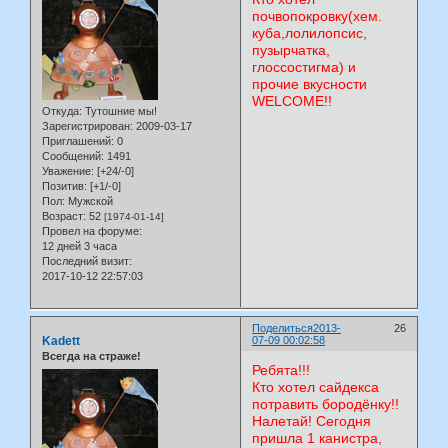
почвопокровку(хем.
куба,лолилопсис,
пузырчатка,
глоссостигма) и
прочие вкусности
WELCOME!!
Откуда:
Тутошние мы!
Зарегистрирован
: 2009-03-17
Приглашений:
0
Сообщений:
1491
Уважение:
[+24/-0]
Позитив:
[+1/-0]
Пол:
Мужской
Возраст:
52
[1974-01-14]
Провел на форуме:
12 дней 3 часа
Последний визит:
2017-10-12 22:57:03
Поделиться
2013-
26
Kadett
07-09 00:02:58
Всегда на страже!
Ребята!!!
Кто хотел сайдекса
потравить бородёнку!!
Налетай! Сегодня
пришла 1 канистра,