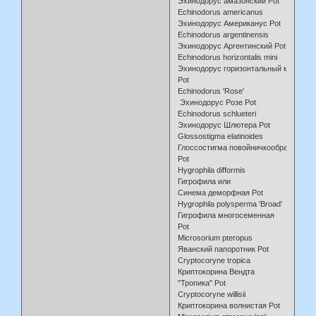
Эхинодорус амазонский Pot
Echinodorus americanus
Эхинодорус Американус Pot
Echinodorus argentinensis
Эхинодорус Аргентинский Pot
Echinodorus horizontalis mini
Эхинодорус горизонтальный мини
Pot
Echinodorus 'Rose'
Эхинодорус Розе Pot
Echinodorus schlueteri
Эхинодорус Шлютера Pot
Glossostigma elatinoides
Глоссостигма повойничкообразна
Pot
Hygrophila difformis
Гигрофила или
Синема деморфная Pot
Hygrophila polysperma 'Broad'
Гигрофила многосеменная
Pot
Microsorium pteropus
Яванский папоротник Pot
Cryptocoryne tropica
Криптокорина Вендта
"Тропика" Pot
Cryptocoryne willisii
Криптокорина волнистая Pot