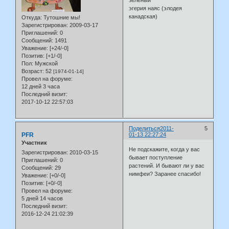
эгерия наяс (элодея
канадская)
Откуда:
Тутошние мы!
Зарегистрирован
: 2009-03-17
Приглашений:
0
Сообщений:
1491
Уважение:
[+24/-0]
Позитив:
[+1/-0]
Пол:
Мужской
Возраст:
52
[1974-01-14]
Провел на форуме:
12 дней 3 часа
Последний визит:
2017-10-12 22:57:03
Поделиться
2011-
5
PFR
01-13 22:27:24
Участник
Не подскажите, когда у вас
Зарегистрирован
: 2010-03-15
бывает поступление
Приглашений:
0
растений. И бывают ли у вас
Сообщений:
29
нимфеи? Заранее спасибо!
Уважение:
[+0/-0]
Позитив:
[+0/-0]
Провел на форуме:
5 дней 14 часов
Последний визит:
2016-12-24 21:02:39