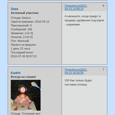
Поделиться
2011-
6
Ztata
04-23 14:08:14
Активный участник
А напишите, когда придут в
Откуда:
Калуга
продажу удобрения под корни
Зарегистрирован
: 2010-04-12
- шариками.
Приглашений:
0
Сообщений:
190
Уважение:
[+2/-0]
Позитив:
[+14/-0]
Пол:
Женский
Провел на форуме:
1 день 22 часа
Последний визит:
2016-07-26 00:07:21
Поделиться
2011-
7
Kadett
04-23 19:26:59
Всегда на страже!
ОК! Как только будет
поставка отпишу.
Откуда:
Тутошние мы!