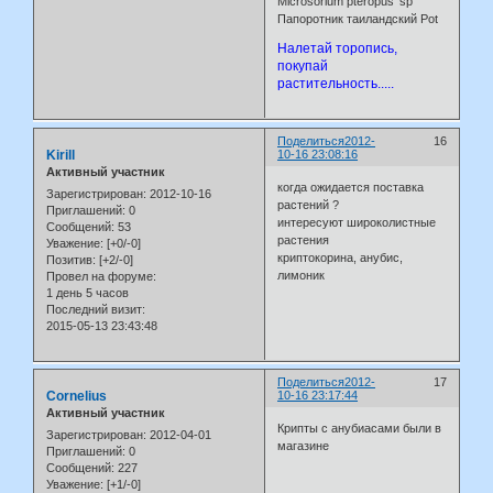
Microsorium pteropus 'sp'
Папоротник таиландский Pot
Налетай торопись,
покупай
растительность.....
Поделиться
2012-
16
Kirill
10-16 23:08:16
Активный участник
когда ожидается поставка
Зарегистрирован
: 2012-10-16
растений ?
Приглашений:
0
интересуют широколистные
Сообщений:
53
растения
Уважение:
[+0/-0]
криптокорина, анубис,
Позитив:
[+2/-0]
лимоник
Провел на форуме:
1 день 5 часов
Последний визит:
2015-05-13 23:43:48
Поделиться
2012-
17
Cornelius
10-16 23:17:44
Активный участник
Крипты с анубиасами были в
Зарегистрирован
: 2012-04-01
магазине
Приглашений:
0
Сообщений:
227
Уважение:
[+1/-0]