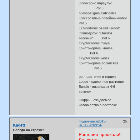
Элеохарис парвулус
Pot 6
Glossostigma elatinoides
Глоссостигма повойничкообразна
Pot 6
Echinodorus ozelot 'Green'
Эхинодорус “Oцелот
зеленый" Pot 6
Cryptocoryne mioya
Криптокорина малая
Pot 6
Cryptocoryne willisii
Криптокорина волнистая
Pot 6
pot - растение в горшке
Loose - одиночное растение
Bundle - вязанка из 4-6
веточек
Цифры - ожидаемое
колличество в поставке.
Поделиться
2013-
25
Kadett
07-05 20:09:54
Всегда на страже!
Растения приехали!!
Кто хотел