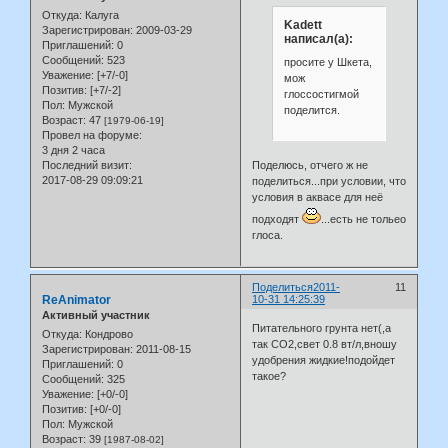
Откуда:
Калуга
Kadett
Зарегистрирован
: 2009-03-29
написал(а):
Приглашений:
0
Сообщений:
523
просите у Шкета,
Уважение:
[+7/-0]
мож
Позитив:
[+7/-2]
глоссостигмой
Пол:
Мужской
поделится.
Возраст:
47
[1979-06-19]
Провел на форуме:
3 дня 2 часа
Поделюсь, отчего ж не
Последний визит:
2017-08-29 09:09:21
поделиться...при условии, что
условия в аквасе для неё
подходят
...есть не тольео
глоса.
Поделиться
2011-
11
ReAnimator
10-31 14:25:39
Активный участник
Питательного грунта нет(,а
Откуда:
Кондрово
так СО2,свет 0.8 вт/л,вношу
Зарегистрирован
: 2011-08-15
удобрения жидкие!подойдет
Приглашений:
0
такое?
Сообщений:
325
Уважение:
[+0/-0]
Позитив:
[+0/-0]
Пол:
Мужской
Возраст:
39
[1987-08-02]