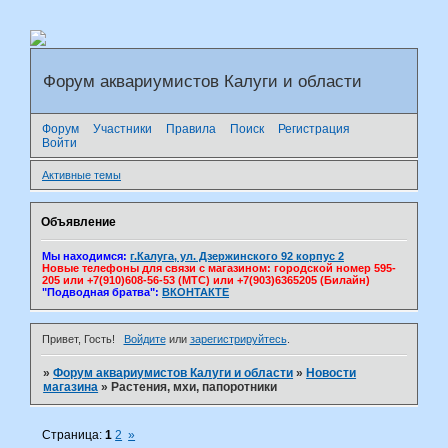
Форум аквариумистов Калуги и области
Форум
Участники
Правила
Поиск
Регистрация
Войти
Активные темы
Объявление
Мы находимся:
г.Калуга, ул. Дзержинского 92 корпус 2
Новые телефоны для связи с магазином: городской номер 595-
205 или +7(910)608-56-53 (МТС) или +7(903)6365205 (Билайн)
"Подводная братва":
ВКОНТАКТЕ
Привет, Гость!
Войдите
или
зарегистрируйтесь
.
»
Форум аквариумистов Калуги и области
»
Новости
магазина
»
Растения, мхи, папоротники
Страница:
1
2
»