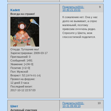
Поделиться
2011-
9
Kadett
10-30 21:15:01
Всегда на страже!
К сожалению нет. Она у нас
долго не выживает, а спрос
маленький, поэтому
привозим оччччень редко.
Спросите у Шкета, мож
глоссостигмой поделится.
Откуда:
Тутошние мы!
Зарегистрирован
: 2009-03-17
Приглашений:
0
Сообщений:
1491
Уважение:
[+24/-0]
Позитив:
[+1/-0]
Пол:
Мужской
Возраст:
52
[1974-01-14]
Провел на форуме:
12 дней 3 часа
Последний визит:
2017-10-12 22:57:03
Поделиться
2011-
10
Шкет
10-31 09:49:19
Активный участник