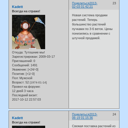
Поделиться
2013-
23
Kadett
02-03 01:42:21
Всегда на страже!
Новая система продажи
растений. Теперь
большинство растений
пучками по 3-6 веток. Цены
понизились в сравнении с
штучной продажей.
Откуда:
Тутошние мы!
Зарегистрирован
: 2009-03-17
Приглашений:
0
Сообщений:
1491
Уважение:
[+24/-0]
Позитив:
[+1/-0]
Пол:
Мужской
Возраст:
52
[1974-01-14]
Провел на форуме:
12 дней 3 часа
Последний визит:
2017-10-12 22:57:03
Поделиться
2013-
24
Kadett
06-19 01:15:36
Всегда на страже!
Свежая поставка растений из