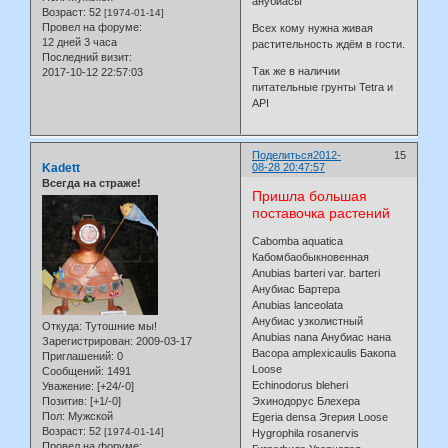
анубиасы
Возраст:
52
[1974-01-14]
Провел на форуме:
Всех кому нужна живая
12 дней 3 часа
растительность ждём в гости.
Последний визит:
Так же в наличии
2017-10-12 22:57:03
питательные грунты Tetra и
API
Поделиться
2012-
15
Kadett
08-28 20:47:57
Всегда на страже!
Пришла большая
поставочка растений
Cabomba aquatica
Кабомбаобыкновенная
Anubias barteri var. barteri
Анубиас Бартера
Anubias lanceolata
Анубиас узколистный
Откуда:
Тутошние мы!
Anubias nana Анубиас нана
Зарегистрирован
: 2009-03-17
Bacopa amplexicaulis Бакопа
Приглашений:
0
Loose
Сообщений:
1491
Echinodorus bleheri
Уважение:
[+24/-0]
Позитив:
[+1/-0]
Эхинодорус Блехера
Пол:
Мужской
Egeria densa Эгерия Loose
Возраст:
52
[1974-01-14]
Hygrophila rosanervis
Провел на форуме: