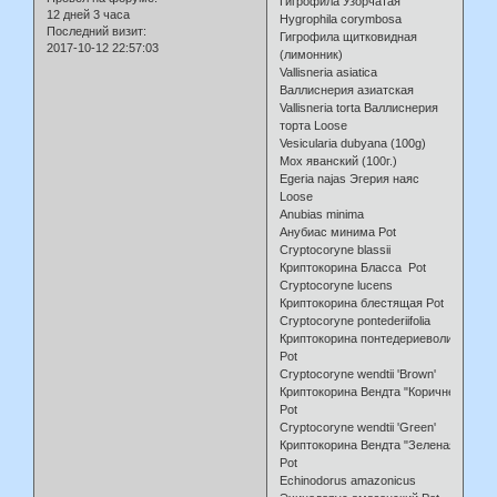
Гигрофила Узорчатая
12 дней 3 часа
Hygrophila corymbosa
Последний визит:
Гигрофила щитковидная
2017-10-12 22:57:03
(лимонник)
Vallisneria asiatica
Валлиснерия азиатская
Vallisneria torta Валлиснерия
торта Loose
Vesicularia dubyana (100g)
Мох яванский (100г.)
Egeria najas Эгерия наяс
Loose
Anubias minima
Анубиас минима Pot
Cryptocoryne blassii
Криптокорина Бласса Pot
Cryptocoryne lucens
Криптокорина блестящая Pot
Cryptocoryne pontederiifolia
Криптокорина понтедериеволистная
Pot
Cryptocoryne wendtii 'Brown'
Криптокорина Вендта "Коричневая"
Pot
Cryptocoryne wendtii 'Green'
Криптокорина Вендта "Зеленая"
Pot
Echinodorus amazonicus