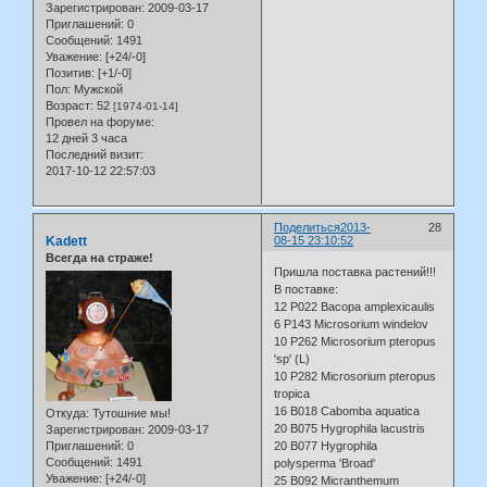
Зарегистрирован
: 2009-03-17
Приглашений:
0
Сообщений:
1491
Уважение:
[+24/-0]
Позитив:
[+1/-0]
Пол:
Мужской
Возраст:
52
[1974-01-14]
Провел на форуме:
12 дней 3 часа
Последний визит:
2017-10-12 22:57:03
Поделиться
2013-
28
Kadett
08-15 23:10:52
Всегда на страже!
Пришла поставка растений!!!
В поставке:
12 P022 Bacopa amplexicaulis
6 P143 Microsorium windelov
10 P262 Microsorium pteropus
'sp' (L)
10 P282 Microsorium pteropus
tropica
16 B018 Cabomba aquatica
Откуда:
Тутошние мы!
20 B075 Hygrophila lacustris
Зарегистрирован
: 2009-03-17
Приглашений:
0
20 B077 Hygrophila
Сообщений:
1491
polysperma 'Broad'
Уважение:
[+24/-0]
25 B092 Micranthemum