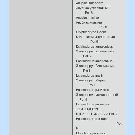
Anubias lanceolata
Анубиас узколистный
Pot 6
Anubias minima
Анубиас минима
Pot 6
Cryptocoryne lucens
Криптокорина блестящая
Pot 6
Echinodorus amazonicus
Эхинодорус амазонский
Pot 6
Echinodorus americanus
Эхинодорус Американус
Pot 6
Echinodorus martii
Эхинодорус Марти
Pot 6
Echinodorus parviflorus
Эхинодорус мелкоцветный
Pot 6
Echinodorus peruensis
ЭХИНОДОРУС
ГОРИЗОНТАЛЬНЫЙ Pot 6
Echinodorus red rubin
Pot
6
Eleocharis parvulus