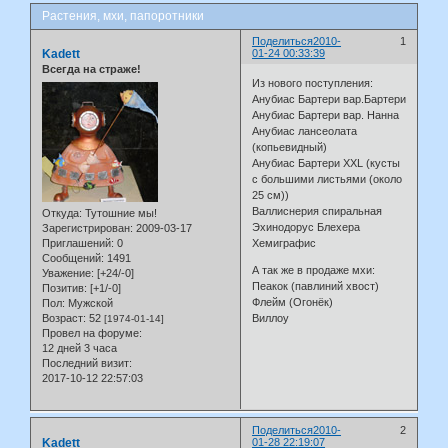
Растения, мхи, папоротники
Поделиться
2010-
1
Kadett
01-24 00:33:39
Всегда на страже!
Из нового поступления:
Анубиас Бартери вар.Бартери
Анубиас Бартери вар. Нанна
Анубиас лансеолата
(копьевидный)
Анубиас Бартери ХХL (кусты
с большими листьями (около
25 см))
Валлиснерия спиральная
Откуда:
Тутошние мы!
Эхинодорус Блехера
Зарегистрирован
: 2009-03-17
Приглашений:
0
Хемиграфис
Сообщений:
1491
А так же в продаже мхи:
Уважение:
[+24/-0]
Пеакок (павлиний хвост)
Позитив:
[+1/-0]
Флейм (Огонёк)
Пол:
Мужской
Возраст:
52
Виллоу
[1974-01-14]
Провел на форуме:
12 дней 3 часа
Последний визит:
2017-10-12 22:57:03
Поделиться
2010-
2
Kadett
01-28 22:19:07