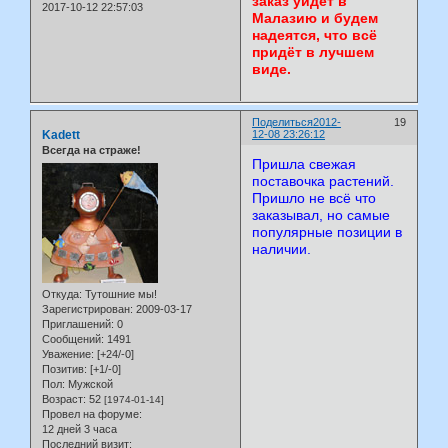
заказ уйдёт в
2017-10-12 22:57:03
Малазию и будем
надеятся, что всё
придёт в лучшем
виде.
Поделиться
2012-
19
Kadett
12-08 23:26:12
Всегда на страже!
Пришла свежая
поставочка растений.
Пришло не всё что
заказывал, но самые
популярные позиции в
наличии.
Откуда:
Тутошние мы!
Зарегистрирован
: 2009-03-17
Приглашений:
0
Сообщений:
1491
Уважение:
[+24/-0]
Позитив:
[+1/-0]
Пол:
Мужской
Возраст:
52
[1974-01-14]
Провел на форуме:
12 дней 3 часа
Последний визит: