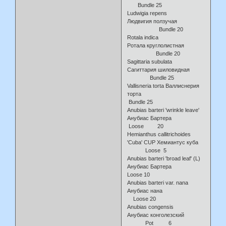
Bundle 25
Ludwigia repens
Людвигия ползучая
Bundle 20
Rotala indica
Ротала круглолистная
Bundle 20
Sagittaria subulata
Сагиттария шиловидная
Bundle 25
Vallisneria torta Валлиснерия
торта
Bundle 25
Anubias barteri 'wrinkle leave'
Анубиас Бартера
Loose 20
Hemianthus callitrichoides
'Cuba' CUP Хемиантус куба
Loose 5
Anubias barteri 'broad leaf' (L)
Анубиас Бартера
Loose 10
Anubias barteri var. nana
Анубиас нана
Loose 20
Anubias congensis
Анубиас конголезский
Pot 6