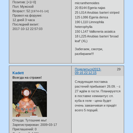
Позитив:
[+1/-0]
micranthemoides
Пол:
Мужской
20 B144 Egeria najas
Возраст:
52
[1974-01-14]
25 L014 Anubias barteri striped
Провел на форуме:
125 L086 Egeria densa
12 дней 3 часа
190 L110 Limnophila
Последний визит:
heterophylla
2017-10-12 22:57:03
150 L147 Vallisneria asiatica
18 L225 Anubias barteri 'broad
leaf' (XL)
Забегаем, смотри,
разбираем!!!
Поделиться
2013-
29
Kadett
09-16 22:12:15
Всегда на страже!
Следующая поставка
растений прибывает 26.09. - с
27 ждём в гости. Планируется
в поставке хемиантус сп.
куба в геле - цена будет
очень заманчивая и придёт
всего 5 порций.
Откуда:
Тутошние мы!
Зарегистрирован
: 2009-03-17
Приглашений:
0