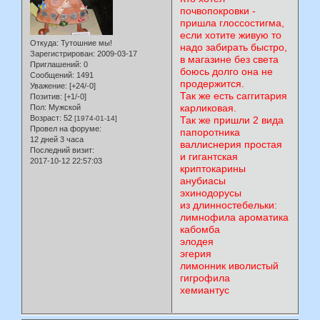
почвопокровки -
пришла глоссостигма,
если хотите живую то
Откуда:
Тутошние мы!
надо забирать быстро,
Зарегистрирован
: 2009-03-17
в магазине без света
Приглашений:
0
боюсь долго она не
Сообщений:
1491
продержится.
Уважение:
[+24/-0]
Так же есть саггитария
Позитив:
[+1/-0]
карликовая.
Пол:
Мужской
Возраст:
52
[1974-01-14]
Так же пришли 2 вида
Провел на форуме:
папоротника
12 дней 3 часа
валлиснерия простая
Последний визит:
и гигантская
2017-10-12 22:57:03
криптокарины
анубиасы
эхинодорусы
из длинностебельки:
лимнофила ароматика
кабомба
элодея
эгерия
лимонник иволистый
гигрофила
хемиантус