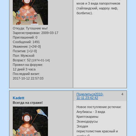
мхов и 3 вида папоротников
(тайландский, нарроу лиф,
болбитис).
Откуда:
Тутошние мы!
Зарегистрирован
: 2009-03-17
Приглашений:
0
Сообщений:
1491
Уважение:
[+24/-0]
Позитив:
[+1/-0]
Пол:
Мужской
Возраст:
52
[1974-01-14]
Провел на форуме:
12 дней 3 часа
Последний визит:
2017-10-12 22:57:03
Поделиться
2010-
4
Kadett
11-11 23:42:42
Всегда на страже!
Новое поступление рстючки:
Анубиасы - 3 вида
Криптокарины
Эхинодорусы
Элодея
перистолистник красный и
зелёный