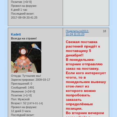
Позитив:
[+0/-0]
Провел на форуме:
6 дней 1 час
Последний визит:
2017-08-09 20:41:25
Поделиться
2012-
18
Kadett
11-24 11:21:23
Всегда на страже!
Свежая поставка
растений придёт к
поставщику 5
декабря!!
В понедельник-
вторник отправляю
заказ на поставку.
Если кого интересует
Откуда:
Тутошние мы!
чтото, то в
Зарегистрирован
: 2009-03-17
понедельник вывешу
Приглашений:
0
сток-лист из
Сообщений:
1491
которого можно
Уважение:
[+24/-0]
попробовать
Позитив:
[+1/-0]
заказать
Пол:
Мужской
Возраст:
52
[1974-01-14]
определённые
Провел на форуме:
позиции.
12 дней 3 часа
Во вторник вечером
Последний визит: