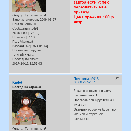
завтра если успею
перехватить ещё
привезу.
Откуда:
Тутошние мы!
Цена прежняя 400 р/
Зарегистрирован
: 2009-03-17
литр
Приглашений:
0
Сообщений:
1491
Уважение:
[+24/-0]
Позитив:
[+1/-0]
Пол:
Мужской
Возраст:
52
[1974-01-14]
Провел на форуме:
12 дней 3 часа
Последний визит:
2017-10-12 22:57:03
Поделиться
2013-
27
Kadett
08-06 22:52:07
Всегда на страже!
Заказ на новую поставку
растений ушёл!
Поставка планируется на 15-
16 августа.
Экзотики особо не будет, но
кое-что интересное
ожидается.
Откуда:
Тутошние мы!