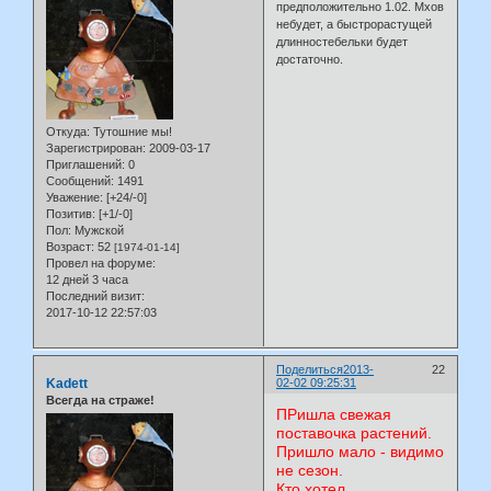
предположительно 1.02. Мхов
небудет, а быстрорастущей
длинностебельки будет
достаточно.
Откуда:
Тутошние мы!
Зарегистрирован
: 2009-03-17
Приглашений:
0
Сообщений:
1491
Уважение:
[+24/-0]
Позитив:
[+1/-0]
Пол:
Мужской
Возраст:
52
[1974-01-14]
Провел на форуме:
12 дней 3 часа
Последний визит:
2017-10-12 22:57:03
Поделиться
2013-
22
Kadett
02-02 09:25:31
Всегда на страже!
ПРишла свежая
поставочка растений.
Пришло мало - видимо
не сезон.
Кто хотел