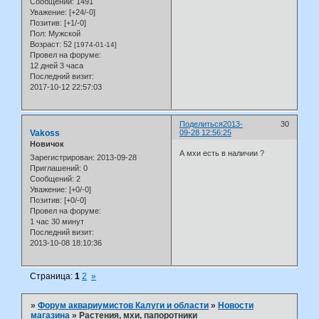
Сообщений:
1491
Уважение:
[+24/-0]
Позитив:
[+1/-0]
Пол:
Мужской
Возраст:
52
[1974-01-14]
Провел на форуме:
12 дней 3 часа
Последний визит:
2017-10-12 22:57:03
Поделиться
2013-
30
Vakoss
09-28 12:56:25
Новичок
А мхи есть в наличии ?
Зарегистрирован
: 2013-09-28
Приглашений:
0
Сообщений:
2
Уважение:
[+0/-0]
Позитив:
[+0/-0]
Провел на форуме:
1 час 30 минут
Последний визит:
2013-10-08 18:10:36
Страница:
1
2
»
»
Форум аквариумистов Калуги и области
»
Новости
магазина
»
Растения, мхи, папоротники