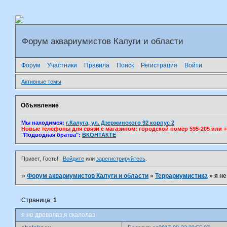
Форум аквариумистов Калуги и области
Форум
Участники
Правила
Поиск
Регистрация
Войти
Активные темы
Объявление
Мы находимся:
г.Калуга, ул. Дзержинского 92 корпус 2
Новые телефоны для связи с магазином: городской номер 595-205 или +7(
"Подводная братва":
ВКОНТАКТЕ
Привет, Гость!
Войдите
или
зарегистрируйтесь
.
»
Форум аквариумистов Калуги и области
»
Террариумистика
»
я н
Страница:
1
я не древолаз,я скалолаз