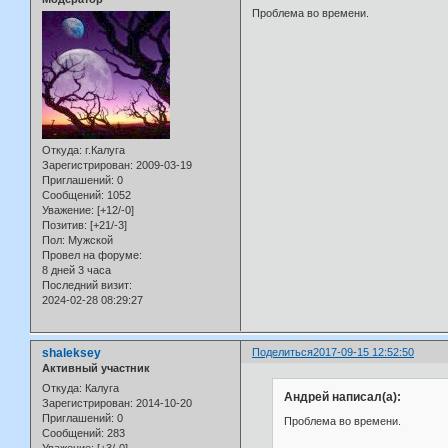
Проблема во времени.
Откуда:
г.Калуга
Зарегистрирован
: 2009-03-19
Приглашений:
0
Сообщений:
1052
Уважение:
[+12/-0]
Позитив:
[+21/-3]
Пол:
Мужской
Провел на форуме:
8 дней 3 часа
Последний визит:
2024-02-28 08:29:27
shaleksey
Поделиться
2017-09-15 12:52:50
Активный участник
Откуда:
Калуга
Андрей написал(а):
Зарегистрирован
: 2014-10-20
Приглашений:
0
Проблема во времени.
Сообщений:
283
Уважение:
[+3/-0]