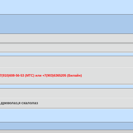
910)608-56-53 (МТС) или +7(903)6365205 (Билайн)
е древолаз,я скалолаз