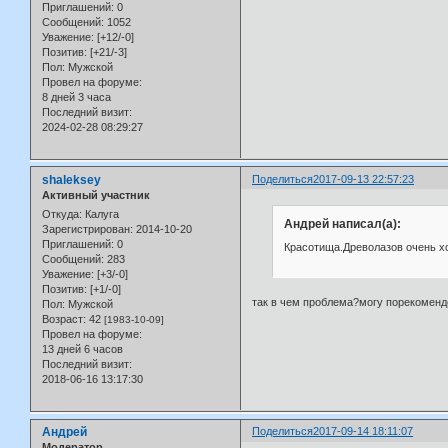
Приглашений:
0
Сообщений:
1052
Уважение:
[+12/-0]
Позитив:
[+21/-3]
Пол:
Мужской
Провел на форуме:
8 дней 3 часа
Последний визит:
2024-02-28 08:29:27
shaleksey
Поделиться
2017-09-13 22:57:23
Активный участник
Откуда:
Калуга
Андрей написал(а):
Зарегистрирован
: 2014-10-20
Приглашений:
0
Красотища.Древолазов очень хо
Сообщений:
283
Уважение:
[+3/-0]
Позитив:
[+1/-0]
так в чем проблема?могу порекомендо
Пол:
Мужской
Возраст:
42
[1983-10-09]
Провел на форуме:
13 дней 6 часов
Последний визит:
2018-06-16 13:17:30
Андрей
Поделиться
2017-09-14 18:11:07
Модератор