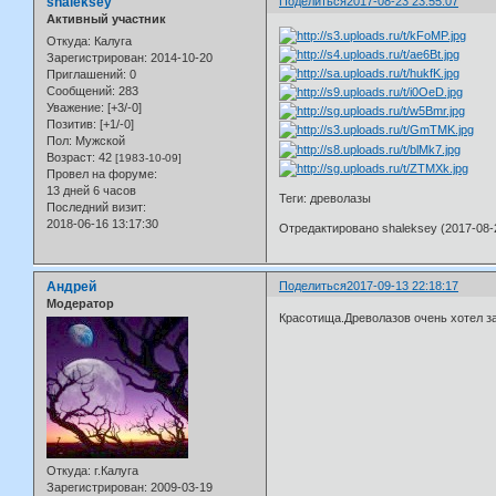
shaleksey
Поделиться
2017-08-23 23:55:07
Активный участник
Откуда:
Калуга
Зарегистрирован
: 2014-10-20
Приглашений:
0
Сообщений:
283
Уважение:
[+3/-0]
Позитив:
[+1/-0]
Пол:
Мужской
Возраст:
42
[1983-10-09]
Провел на форуме:
13 дней 6 часов
Теги: древолазы
Последний визит:
2018-06-16 13:17:30
Отредактировано shaleksey (2017-08-2
Андрей
Поделиться
2017-09-13 22:18:17
Модератор
Красотища.Древолазов очень хотел з
Откуда:
г.Калуга
Зарегистрирован
: 2009-03-19