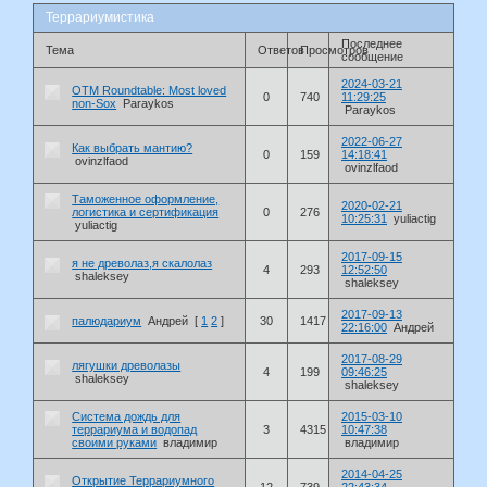
Террариумистика
Последнее
Тема
Ответов
Просмотров
сообщение
2024-03-21
OTM Roundtable: Most loved
0
740
11:29:25
non-Sox
Paraykos
Paraykos
2022-06-27
Как выбрать мантию?
0
159
14:18:41
ovinzlfaod
ovinzlfaod
Таможенное оформление,
2020-02-21
логистика и сертификация
0
276
10:25:31
yuliactig
yuliactig
2017-09-15
я не древолаз,я скалолаз
4
293
12:52:50
shaleksey
shaleksey
2017-09-13
палюдариум
Андрей
[
1
2
]
30
1417
22:16:00
Андрей
2017-08-29
лягушки древолазы
4
199
09:46:25
shaleksey
shaleksey
Система дождь для
2015-03-10
террариума и водопад
3
4315
10:47:38
своими руками
владимир
владимир
2014-04-25
Открытие Террариумного
12
739
22:43:34