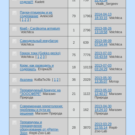
отдела!!!
Kadett
Vitalik_Sergeev
Пауки-птицееды и их
2014-04-13
содержание
Алексей
79
17961
18:33:15
Volchitca
[
1
2
3
]
Краб - Cardisoma armatum
2013-08-26
1
2796
Volchitca
13:19:58
Volchitca
Самодельный инкубатор
2013-08-09
2
639
Volchitca
07:54:44
Volchitca
Геккон токи (Gekko gecko)
2013-07-03
75
7776
Volchitca
[
1
2
3
]
03:43:54
Volchitca
Корм: как разводить и
2013-07-03
18
10133
содержать
Егорка26
03:24:29
Volchitca
2013-05-30
Ахатина
KoBaTeJIb
[
1
2
]
36
2029
13:35:07
Мотор
Террариумный Конкурс на
2013-05-10
"ЗООСФЕРЕ"
Магазин
21
1122
12:40:27
Магазин
Природа
Природа
Современная герпетология:
2013-04-30
проблемы и пути их
0
162
14:24:10
Магазин
решения
Магазин Природа
Природа
Террариумы и
2013-03-29
террариумное
28
3870
22:55:14
Repti-
оборудование от «Репти-
Zoo-Lab
Зоо»
Repti-Zoo-Lab