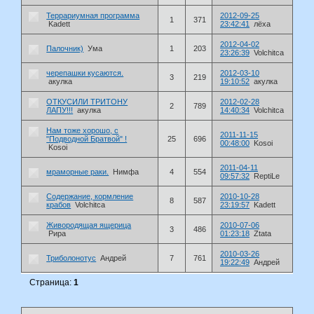
Террариумная программа
2012-09-25
1
371
Kadett
23:42:41
лёха
2012-04-02
Палочник)
Ума
1
203
23:26:39
Volchitca
черепашки кусаются.
2012-03-10
3
219
акулка
19:10:52
акулка
ОТКУСИЛИ ТРИТОНУ
2012-02-28
2
789
ЛАПУ!!!
акулка
14:40:34
Volchitca
Нам тоже хорошо, с
2011-11-15
"Подводной Братвой" !
25
696
00:48:00
Kosoi
Kosoi
2011-04-11
мраморные раки.
Нимфа
4
554
09:57:32
ReptiLe
Содержание, кормление
2010-10-28
8
587
крабов
Volchitca
23:19:57
Kadett
Живородящая ящерица
2010-07-06
3
486
Рира
01:23:18
Ztata
2010-03-26
Триболонотус
Андрей
7
761
19:22:49
Андрей
Страница:
1