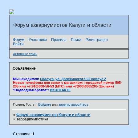
Форум аквариумистов Калуги и области
Форум
Участники
Правила
Поиск
Регистрация
Войти
Активные темы
Объявление
Мы находимся:
г.Калуга, ул. Дзержинского 92 корпус 2
Новые телефоны для связи с магазином: городской номер 595-
205 или +7(910)608-56-53 (МТС) или +7(903)6365205 (Билайн)
"Подводная братва":
ВКОНТАКТЕ
Привет, Гость!
Войдите
или
зарегистрируйтесь
.
»
Форум аквариумистов Калуги и области
»
Террариумистика
Страница:
1