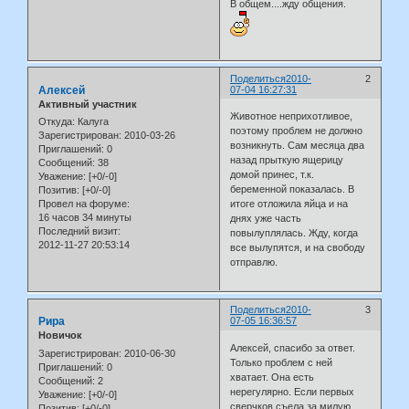
В общем....жду общения.
Поделиться
2010-
2
Алексей
07-04 16:27:31
Активный участник
Животное неприхотливое,
Откуда:
Калуга
поэтому проблем не должно
Зарегистрирован
: 2010-03-26
возникнуть. Сам месяца два
Приглашений:
0
назад прыткую ящерицу
Сообщений:
38
домой принес, т.к.
Уважение:
[+0/-0]
беременной показалась. В
Позитив:
[+0/-0]
Провел на форуме:
итоге отложила яйца и на
16 часов 34 минуты
днях уже часть
Последний визит:
повылуплялась. Жду, когда
2012-11-27 20:53:14
все вылупятся, и на свободу
отправлю.
Поделиться
2010-
3
Рира
07-05 16:36:57
Новичок
Алексей, спасибо за ответ.
Зарегистрирован
: 2010-06-30
Только проблем с ней
Приглашений:
0
хватает. Она есть
Сообщений:
2
нерегулярно. Если первых
Уважение:
[+0/-0]
сверчков съела за милую
Позитив:
[+0/-0]