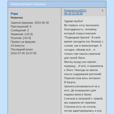
Живородящая ящерица
Поделиться
2010-
1
Рира
06-30 15:35:58
Новичок
Здравствуйте!
Зарегистрирован
: 2010-06-30
Во-первых хочу высказать
Приглашений:
0
благодарность, человеку
Сообщений:
2
который открыл магазин
Уважение:
[+0/-0]
"Подводная братва". В своё
Позитив:
[+0/-0]
время заходила (на Ленина) с
Провел на форуме:
24 минуты
сыном, как в минизоопарк. А
Последний визит:
сегодня, обежав всё....я
2010-07-05 16:37:00
только там нашла сверчков
для своей Люси.
Месяц назад сын принёс
ящерицу... И всё, я прикипела
к Люсе. Никогда не имела
опыта содержания рептилий.
Перелистала весь интернет.
В Калуге,
проконсультироваться не у
кого. До вчерашнего дня
ящерка жила в банке.
Сначала в литровой с травой,
мы кормили её червями.
Сначала есть не хотела,
потом адаптировалась и ела