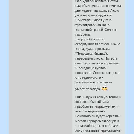
их с удовольствием. Потом
надо было уехать в отпуск на
две недели, пришлось Люсю
дать на время друзьям.
Приехала....Люся уже в
трёхлитровой банке, с
загнившей травой. Сильно
похудела.
Вчера побежала за
аквариумом (к сожалению не
знала, куда переехала
"Подводная братва"),
переселила Люсю. Но, есть
она отказывалась червяков.
И сегодня, я купила
сверчков....Люся в восторге
от съеденного, а я
успокоилась, что она не
умрёт от голода.
Очень нужны консультации, и
хотелось бы всё-таки
приобрести террариум, ну и
всё что туда нужно.
Возможно ли будет через ваш
магазин продать аквариум и
термокабель, т.к. я всё-таки
хочу поставить термокамень.