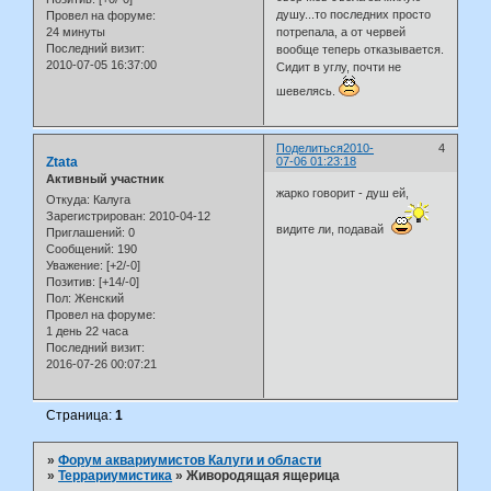
душу...то последних просто
Провел на форуме:
24 минуты
потрепала, а от червей
Последний визит:
вообще теперь отказывается.
2010-07-05 16:37:00
Сидит в углу, почти не
шевелясь.
Поделиться
2010-
4
Ztata
07-06 01:23:18
Активный участник
жарко говорит - душ ей,
Откуда:
Калуга
Зарегистрирован
: 2010-04-12
видите ли, подавай
Приглашений:
0
Сообщений:
190
Уважение:
[+2/-0]
Позитив:
[+14/-0]
Пол:
Женский
Провел на форуме:
1 день 22 часа
Последний визит:
2016-07-26 00:07:21
Страница:
1
»
Форум аквариумистов Калуги и области
»
Террариумистика
»
Живородящая ящерица