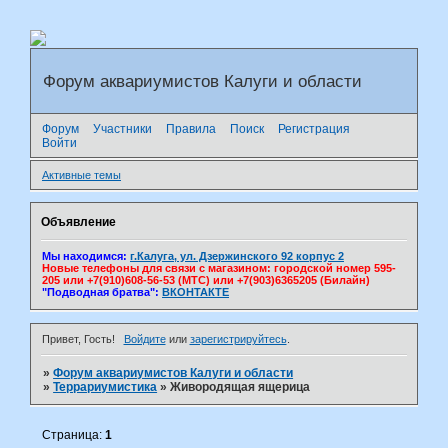
Форум аквариумистов Калуги и области
Форум
Участники
Правила
Поиск
Регистрация
Войти
Активные темы
Объявление
Мы находимся:
г.Калуга, ул. Дзержинского 92 корпус 2
Новые телефоны для связи с магазином: городской номер 595-
205 или +7(910)608-56-53 (МТС) или +7(903)6365205 (Билайн)
"Подводная братва":
ВКОНТАКТЕ
Привет, Гость!
Войдите
или
зарегистрируйтесь
.
»
Форум аквариумистов Калуги и области
»
Террариумистика
»
Живородящая ящерица
Страница:
1