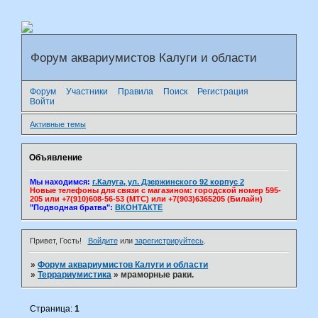
Форум аквариумистов Калуги и области
Форум
Участники
Правила
Поиск
Регистрация
Войти
Активные темы
Объявление
Мы находимся:
г.Калуга, ул. Дзержинского 92 корпус 2
Новые телефоны для связи с магазином: городской номер 595-
205 или +7(910)608-56-53 (МТС) или +7(903)6365205 (Билайн)
"Подводная братва":
ВКОНТАКТЕ
Привет, Гость!
Войдите
или
зарегистрируйтесь
.
»
Форум аквариумистов Калуги и области
»
Террариумистика
»
мраморные раки.
Страница:
1