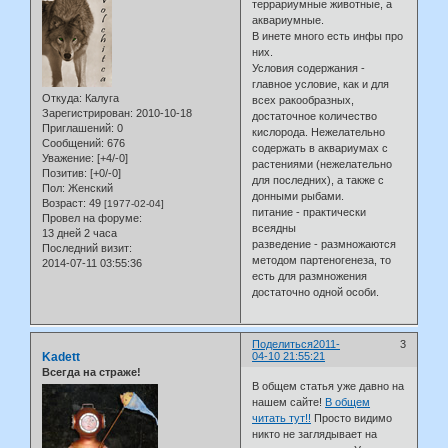
террариумные животные, а
аквариумные.
В инете много есть инфы про
них.
Условия содержания -
главное условие, как и для
Откуда:
Калуга
всех ракообразных,
Зарегистрирован
: 2010-10-18
достаточное количество
Приглашений:
0
кислорода. Нежелательно
Сообщений:
676
содержать в аквариумах с
Уважение:
[+4/-0]
растениями (нежелательно
Позитив:
[+0/-0]
для последних), а также с
Пол:
Женский
донными рыбами.
Возраст:
49
[1977-02-04]
питание - практически
Провел на форуме:
всеядны
13 дней 2 часа
разведение - размножаются
Последний визит:
методом партеногенеза, то
2014-07-11 03:55:36
есть для размножения
достаточно одной особи.
Поделиться
2011-
3
Kadett
04-10 21:55:21
Всегда на страже!
В общем статья уже давно на
нашем сайте!
В общем
читать тут!!
Просто видимо
никто не заглядывает на