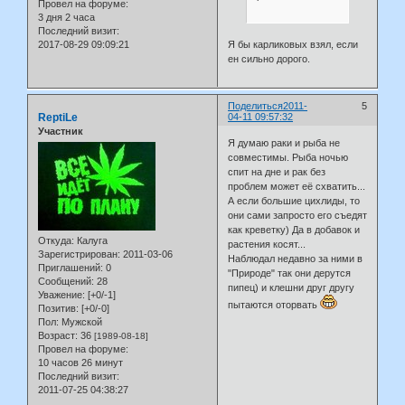
Провел на форуме:
3 дня 2 часа
Последний визит:
2017-08-29 09:09:21
Я бы карликовых взял, если
ен сильно дорого.
Поделиться
2011-
5
ReptiLe
04-11 09:57:32
Участник
Я думаю раки и рыба не
совместимы. Рыба ночью
спит на дне и рак без
проблем может её схватить...
А если большие цихлиды, то
они сами запросто его съедят
как креветку) Да в добавок и
Откуда:
Калуга
растения косят...
Зарегистрирован
: 2011-03-06
Наблюдал недавно за ними в
Приглашений:
0
"Природе" так они дерутся
Сообщений:
28
пипец) и клешни друг другу
Уважение:
[+0/-1]
пытаются оторвать
Позитив:
[+0/-0]
Пол:
Мужской
Возраст:
36
[1989-08-18]
Провел на форуме:
10 часов 26 минут
Последний визит:
2011-07-25 04:38:27