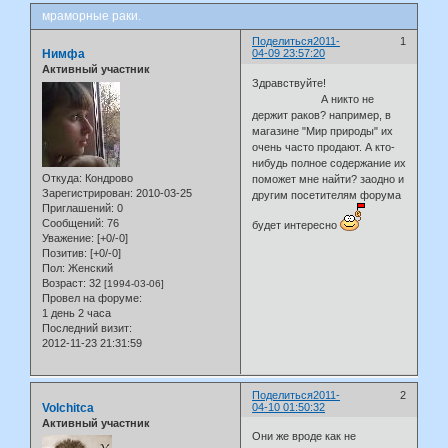
мраморные раки.
Поделиться
2011-
1
Нимфа
04-09 23:57:20
Активный участник
Здравствуйте!
А никто не
держит раков? например, в
магазине "Мир природы" их
очень часто продают. А кто-
нибудь полное содержание их
Откуда:
Кондрово
поможет мне найти? заодно и
Зарегистрирован
: 2010-03-25
другим посетителям форума
Приглашений:
0
Сообщений:
76
будет интересно
Уважение:
[+0/-0]
Позитив:
[+0/-0]
Пол:
Женский
Возраст:
32
[1994-03-06]
Провел на форуме:
1 день 2 часа
Последний визит:
2012-11-23 21:31:59
Поделиться
2011-
2
Volchitca
04-10 01:50:32
Активный участник
Они же вроде как не