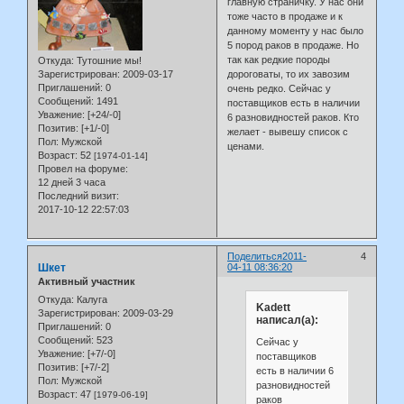
главную страничку. У нас они
тоже часто в продаже и к
данному моменту у нас было
5 пород раков в продаже. Но
так как редкие породы
Откуда:
Тутошние мы!
дороговаты, то их завозим
Зарегистрирован
: 2009-03-17
Приглашений:
0
очень редко. Сейчас у
Сообщений:
1491
поставщиков есть в наличии
Уважение:
[+24/-0]
6 разновидностей раков. Кто
Позитив:
[+1/-0]
желает - вывешу список с
Пол:
Мужской
ценами.
Возраст:
52
[1974-01-14]
Провел на форуме:
12 дней 3 часа
Последний визит:
2017-10-12 22:57:03
Поделиться
2011-
4
Шкет
04-11 08:36:20
Активный участник
Откуда:
Калуга
Kadett
Зарегистрирован
: 2009-03-29
написал(а):
Приглашений:
0
Сообщений:
523
Сейчас у
Уважение:
[+7/-0]
поставщиков
Позитив:
[+7/-2]
есть в наличии 6
Пол:
Мужской
разновидностей
Возраст:
47
[1979-06-19]
раков