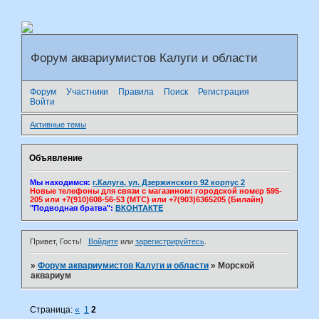
Форум аквариумистов Калуги и области
Форум
Участники
Правила
Поиск
Регистрация
Войти
Активные темы
Объявление
Мы находимся:
г.Калуга, ул. Дзержинского 92 корпус 2
Новые телефоны для связи с магазином: городской номер 595-
205 или +7(910)608-56-53 (МТС) или +7(903)6365205 (Билайн)
"Подводная братва":
ВКОНТАКТЕ
Привет, Гость!
Войдите
или
зарегистрируйтесь
.
»
Форум аквариумистов Калуги и области
»
Морской
аквариум
Страница:
«
1
2