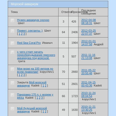
Морской аквариум
Последнее
Тема
Ответов
Просмотров
сообщение
Нужен аквариум срочно
2012-04-08
3
426
Шкет
08:18:31
Шкет
Привет, сектанты :)
Шкет
2012-03-25
64
2406
[
1
2
3
]
22:07:37
Шкет
2012-01-01
Red Sea Coral Pro
Иваныч
11
1964
14:07:58
Андрей
с чего стоит начать
переоборудывание пресного
2011-11-16
5
507
аквариума под морской.
21:13:08
Шкет
трита
Мое море на 100 литров по
2011-05-22
всем правилам!
kopychev1
70
2660
20:55:48
Шкет
[
1
2
3
]
Закрыта
Мой морской
2011-04-15
51
2601
аквариум
Kadett
[
1
2
]
00:43:36
Kadett
2010-11-24
Панорама 170 л. с морем у
66
1723
08:04:54
jekka
Kadett
[
1
2
3
]
kopychev1
2010-11-21
Мой будущий морской
49
1630
13:30:25
аквариум
Kadett
[
1
2
]
kopychev1