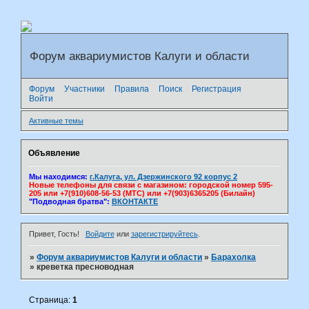
Форум аквариумистов Калуги и области
Форум
Участники
Правила
Поиск
Регистрация
Войти
Активные темы
Объявление
Мы находимся:
г.Калуга, ул. Дзержинского 92 корпус 2
Новые телефоны для связи с магазином: городской номер 595-
205 или +7(910)608-56-53 (МТС) или +7(903)6365205 (Билайн)
"Подводная братва":
ВКОНТАКТЕ
Привет, Гость!
Войдите
или
зарегистрируйтесь
.
»
Форум аквариумистов Калуги и области
»
Барахолка
»
креветка пресноводная
Страница:
1