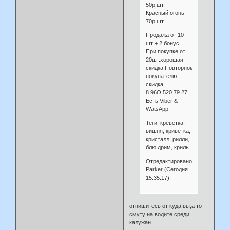
50р.шт.
Красный огонь -
70р.шт.
Продажа от 10
шт + 2 бонус .
При покупке от
20шт.хорошая
скидка.Повторному
покупателю
скидка.
8 96О 520 79 27
Есть Viber &
WatsApp
Теги: креветка,
вишня, криветка,
кристалл, рилли,
блю дрим, криль
Отредактировано
Parker (Сегодня
15:35:17)
отпишитесь от куда вы,а то
смуту на водите среди
калужан