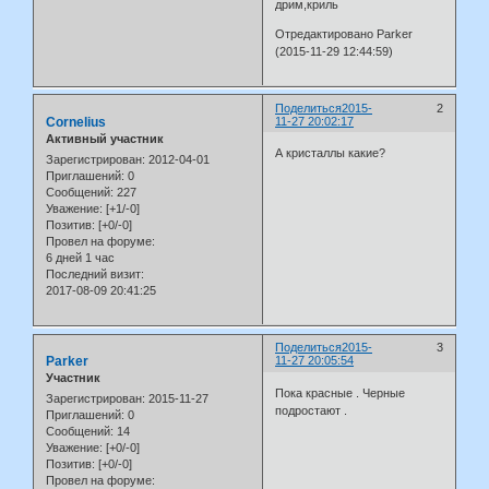
дрим,криль
Отредактировано Parker
(2015-11-29 12:44:59)
Поделиться
2015-
2
Cornelius
11-27 20:02:17
Активный участник
А кристаллы какие?
Зарегистрирован
: 2012-04-01
Приглашений:
0
Сообщений:
227
Уважение:
[+1/-0]
Позитив:
[+0/-0]
Провел на форуме:
6 дней 1 час
Последний визит:
2017-08-09 20:41:25
Поделиться
2015-
3
Parker
11-27 20:05:54
Участник
Пока красные . Черные
Зарегистрирован
: 2015-11-27
подростают .
Приглашений:
0
Сообщений:
14
Уважение:
[+0/-0]
Позитив:
[+0/-0]
Провел на форуме: