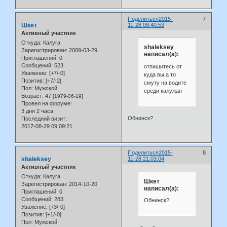
Поделиться
2015-
7
Шкет
11-28 08:40:53
Активный участник
Откуда:
Калуга
shaleksey
Зарегистрирован
: 2009-03-29
написал(а):
Приглашений:
0
Сообщений:
523
отпишитесь от
Уважение:
[+7/-0]
куда вы,а то
Позитив:
[+7/-2]
смуту на водите
Пол:
Мужской
среди калужан
Возраст:
47
[1979-06-19]
Провел на форуме:
3 дня 2 часа
Обнинск?
Последний визит:
2017-08-29 09:09:21
Поделиться
2015-
8
shaleksey
11-28 21:03:04
Активный участник
Откуда:
Калуга
Шкет
Зарегистрирован
: 2014-10-20
написал(а):
Приглашений:
0
Сообщений:
283
Обнинск?
Уважение:
[+3/-0]
Позитив:
[+1/-0]
Пол:
Мужской