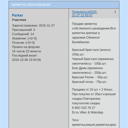
креветка пресноводная
Поделиться
2015-
1
Parker
11-27 12:43:07
Участник
Продам креветку
Зарегистрирован
: 2015-11-27
собственного разведения.Вся
Приглашений:
0
креветка крепкая и
Сообщений:
14
здоровая.Обнинск/
Уважение:
[+0/-0]
Балабаново
Позитив:
[+0/-0]
Провел на форуме:
Красный Кристалл (много) -
16 часов 22 минуты
100р.шт.
Последний визит:
Черный Кристалл (временно
2016-10-06 15:54:56
закончились) - 100р.шт.
Блю Дрим (временно
закончились) - 250р.шт.
Красная Рилли - 50р.шт.
Красный огонь - 70р.шт.
Продажа от 10 шт + 2 бонус .
При покупке от 20шт.хорошая
скидка.Повторному
покупателю скидка.
8 96О 520 79 27
Есть Viber & WatsApp
Теги:
креветка,вишня,криветка,кристалл,ри