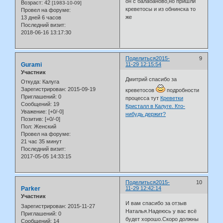
он с балабаново,но пришли
Возраст:
42
[1983-10-09]
креветосы и из обнинска то
Провел на форуме:
же
13 дней 6 часов
Последний визит:
2018-06-16 13:17:30
Поделиться
2015-
9
Gurami
11-29 12:15:54
Участник
Дмитрий спасибо за
Откуда:
Калуга
Зарегистрирован
: 2015-09-19
креветосов
подробности
Приглашений:
0
процесса тут
Креветки
Сообщений:
19
Кристалл в Калуге. Кто-
Уважение:
[+0/-0]
нибудь держит?
Позитив:
[+0/-0]
Пол:
Женский
Провел на форуме:
21 час 35 минут
Последний визит:
2017-05-05 14:33:15
Поделиться
2015-
10
Parker
11-29 12:42:14
Участник
И вам спасибо за отзыв
Зарегистрирован
: 2015-11-27
Наталья.Надеюсь у вас всё
Приглашений:
0
будет хорошо.Скоро должны
Сообщений:
14