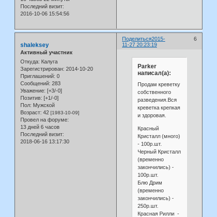
Последний визит:
2016-10-06 15:54:56
Поделиться
2015-
6
shaleksey
11-27 20:23:19
Активный участник
Откуда:
Калуга
Parker
Зарегистрирован
: 2014-10-20
написал(а):
Приглашений:
0
Сообщений:
283
Продам креветку
Уважение:
[+3/-0]
собственного
Позитив:
[+1/-0]
разведения.Вся
Пол:
Мужской
креветка крепкая
Возраст:
42
[1983-10-09]
и здоровая.
Провел на форуме:
13 дней 6 часов
Красный
Последний визит:
Кристалл (много)
2018-06-16 13:17:30
- 100р.шт.
Черный Кристалл
(временно
закончились) -
100р.шт.
Блю Дрим
(временно
закончились) -
250р.шт.
Красная Рилли -