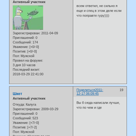
Активный участник
всем ответил, не сильно я
еще и спец в этом деле если
что поправте гуру))))
Зарегистрирован
: 2011-04-09
Приглашений:
0
Сообщений:
174
Уважение:
[+0/-0]
Позитив:
[+0/-0]
Пол:
Мужской
Провел на форуме:
3 дня 10 часов
Последний визит:
2018-03-29 22:41:00
Поделиться
2011-
19
Шкет
12-17 06:09:45
Активный участник
Вы б сюда написали лучше,
Откуда:
Калуга
что по чем и где
Зарегистрирован
: 2009-03-29
Приглашений:
0
Сообщений:
523
Уважение:
[+7/-0]
Позитив:
[+7/-2]
Пол:
Мужской