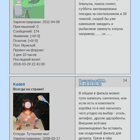
блюпупа, помпа гоняет,
суббота запланирована
поездка за светильником и 2й
помпой, скорей бы уже
Зарегистрирован
: 2011-04-09
камюшков закидать и
Приглашений:
0
рыбасиков закинуть клоуна
Сообщений:
174
например........эх.......
Уважение:
[+0/-0]
Позитив:
[+0/-0]
Пол:
Мужской
Провел на форуме:
3 дня 10 часов
Последний визит:
2018-03-29 22:41:00
Поделиться
2011-
14
Kadett
12-15 21:51:35
Всегда на страже!
В общем в фильтр можно
тупо напихать синтепона, или
если есть в комплекте
коробка то в неё насыпать
чего угодно на выбор - уголь,
антифос, другие адсорбенты.
Внешник всётаки
рекомендовал бы оставить
как осадочный фильтр для
Откуда:
Тутошние мы!
детрита. Грязи в нём
Зарегистрирован
: 2009-03-17