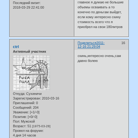
главное я думаю не большие
Последний визит:
объемы осваивать а то
2018-03-29 22:41:00
конечно по деньгам выйдет,
если кому интересно скину
стоимость всего что я
приобрел на свои 180литров
Поделиться
2011-
16
ctrl
12-16 21:29:04
Активный участник
скинь,интересно очень,сам
давно болею
Откуда:
Сухиничи
Зарегистрирован
: 2010-03-16
Приглашений:
0
Сообщений:
204
Уважение:
[+1/-0]
Позитив:
[+0/-0]
Пол:
Мужской
Возраст:
51
[1975-03-28]
Провел на форуме:
4 дня 14 часов