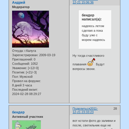
Андрей
12-21 15:06:36
Модератор
бендер
написал(а):
надеюсь летом
сделаю а пока
буду уже с
морем надеюсь
Откуда:
г.Калуга
Зарегистрирован
: 2009-03-19
Ну тогда счастливого
Приглашений:
0
Сообщений:
1052
плавания
Будут
Уважение:
[+12/-0]
вопросы звони.
Позитив:
[+21/-3]
Пол:
Мужской
Провел на форуме:
8 дней 3 часа
Последний визит:
2024-02-28 08:29:27
Поделиться
2011-
28
бендер
12-21 23:33:23
Активный участник
вот кстати фото до заливки и
после, светильник еще не