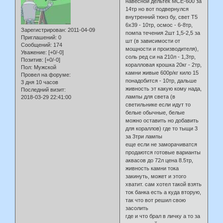
навесной дельтек МСЕ-600 за
14тр но вот подвернулся
внутренний тюнз бу, свет Т5
6х39 - 10тр, осмос - 6-8тр,
Зарегистрирован
: 2011-04-09
помпа течения 2шт 1,5-2,5 за
Приглашений:
0
шт (в зависимости от
Сообщений:
174
мощности и производителя),
Уважение:
[+0/-0]
соль ред си на 210л - 1,3тр,
Позитив:
[+0/-0]
коралловая крошка 20кг - 2тр,
Пол:
Мужской
камни живые 600р/кг кило 15
Провел на форуме:
понадобится - 10тр, дальше
3 дня 10 часов
живность эт какую кому нада,
Последний визит:
лампы для света (в
2018-03-29 22:41:00
светильнике если идут то
белые обычные, белые
можно оставить но добавить
для кораллов) где то тыщи 3
за 3три лампы
еще если не заморачиватся
продаются готовые варианты
аквасов до 72л цена 8.5тр,
живность камни тока
закинуть, может и этого
хватит. сам хотел такой взять
ток банка есть а куда вторую,
так что вот решил свою
засолить
где и что брал в личку а то за