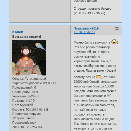
рекламу пойдет
Отредактировано бендер
(2011-12-19 12:36:26)
Поделиться
2011-
22
Kadett
12-20 00:32:51
Всегда на страже!
Можно было сэкономить!
)
Раз всё равно флотатор
внутренний, то не брать
сомнительный по
характеристикам Тюнз, а
взять китайца но мощнее по
отдаче. Лампы тоже - белый
белому рознь!
) от 6000-
Откуда:
Тутошние мы!
12000 всё белый, только для
Зарегистрирован
: 2009-03-17
моря лучше больше 10000.
Приглашений:
0
Как для начинающего лучше
Сообщений:
1491
бы взял светильник с МГ
Уважение:
[+24/-0]
лампами. Как выглядит аквас
Позитив:
[+1/-0]
Пол:
Мужской
с Т5 лампами на любителя,
Возраст:
52
[1974-01-14]
нет зайчиков которые
Провел на форуме:
создают ту прелесть
12 дней 3 часа
мерцающего солнца на дне.
Последний визит:
Тем более если с жесткачём
2017-10-12 22:57:03
не морочатся то и смысл