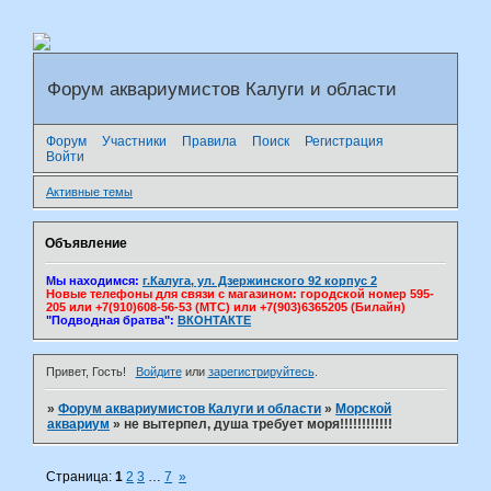
Форум аквариумистов Калуги и области
Форум
Участники
Правила
Поиск
Регистрация
Войти
Активные темы
Объявление
Мы находимся:
г.Калуга, ул. Дзержинского 92 корпус 2
Новые телефоны для связи с магазином: городской номер 595-
205 или +7(910)608-56-53 (МТС) или +7(903)6365205 (Билайн)
"Подводная братва":
ВКОНТАКТЕ
Привет, Гость!
Войдите
или
зарегистрируйтесь
.
»
Форум аквариумистов Калуги и области
»
Морской
аквариум
»
не вытерпел, душа требует моря!!!!!!!!!!!!
Страница:
1
2
3
…
7
»