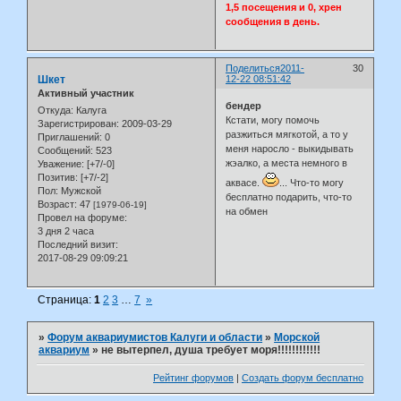
1,5 посещения и 0, хрен
сообщения в день.
Поделиться
2011-
30
Шкет
12-22 08:51:42
Активный участник
бендер
Откуда:
Калуга
Кстати, могу помочь
Зарегистрирован
: 2009-03-29
разжиться мягкотой, а то у
Приглашений:
0
меня наросло - выкидывать
Сообщений:
523
жэалко, а места немного в
Уважение:
[+7/-0]
Позитив:
[+7/-2]
аквасе.
... Что-то могу
Пол:
Мужской
бесплатно подарить, что-то
Возраст:
47
[1979-06-19]
на обмен
Провел на форуме:
3 дня 2 часа
Последний визит:
2017-08-29 09:09:21
Страница:
1
2
3
…
7
»
»
Форум аквариумистов Калуги и области
»
Морской
аквариум
»
не вытерпел, душа требует моря!!!!!!!!!!!!
Рейтинг форумов
|
Создать форум бесплатно