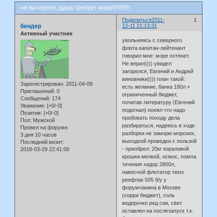
не вытерпел, душа требует моря!!!!!!!!!!!!
Поделиться
2011-
1
бендер
12-11 21:13:31
Активный участник
увольняясь с северного
флота капитан-лейтенант
говорил мне: море потянет.
Не верил)))) увидел
загорелся, Евгений и Андрей
виновники)))) план такой:
Зарегистрирован
: 2011-04-09
есть желание, банка 180л +
Приглашений:
0
ограниченный бюджет,
Сообщений:
174
почитав литературу (Евгений
Уважение:
[+0/-0]
подогнал) понял что надо
Позитив:
[+0/-0]
пробовать походу дела
Пол:
Мужской
разбираться, надеюсь в ходе
Провел на форуме:
разборки не заморю морских,
3 дня 10 часов
выходной проведен с пользой
Последний визит:
- приобрел: 20кг кораловой
2018-03-29 22:41:00
крошки мелкой, осмос, помпа
течения хидор 2800л,
навесной флотатор тюнз
реефпак 505 б/у у
форумчанина в Москве
(сорри бюджет), соль
ведерочко ред сии, свет
оставлен на послезапуск т.к.