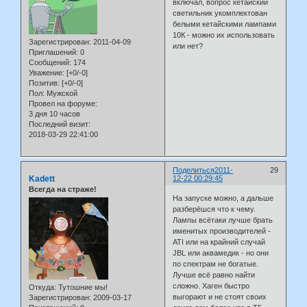
включал, вопрос кетайский
светильник укомплектован
белыми кетайскими лампами
10К - можно их использовать
Зарегистрирован
: 2011-04-09
или нет?
Приглашений:
0
Сообщений:
174
Уважение:
[+0/-0]
Позитив:
[+0/-0]
Пол:
Мужской
Провел на форуме:
3 дня 10 часов
Последний визит:
2018-03-29 22:41:00
Поделиться
2011-
29
Kadett
12-22 00:29:45
Всегда на страже!
На запуске можно, а дальше
разберёшся что к чему.
Лампы всётаки лучше брать
именитых производителей -
ATI или на крайний случай
JBL или аквамедик - но они
по спектрам не богатые.
Лучше всё равно найти
сложно. Хаген быстро
Откуда:
Тутошние мы!
выгорают и не стоят своих
Зарегистрирован
: 2009-03-17