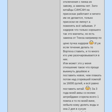
отключения с пинка их
завожу, а замены нет. Зато
китайцы САНСАН на
присосках работают и ничего
им не делается, только
присоски не липнут а
поменять всё забываю. У
хидоров что только хорошего
так это магниты, но есть
замена от Тюнза например по
цене пучка хидоров
И уж
если течение делать то
Вортеха ставить, и то много
кто уже разочаровывается в
них.
Или может это у меня
отношение такое что проще
выкинуть дешёвое и
поставить новое, чем плакать
потом над сгоревшей помпой
за 16000 рупей, и всё равно
поставить китай.
) За 3
года моей аквы со всеми
апгрейдами сгорела всего 1
помпа и то по моей вине,
небыло кому долить воды и
она 2 дня в сухую