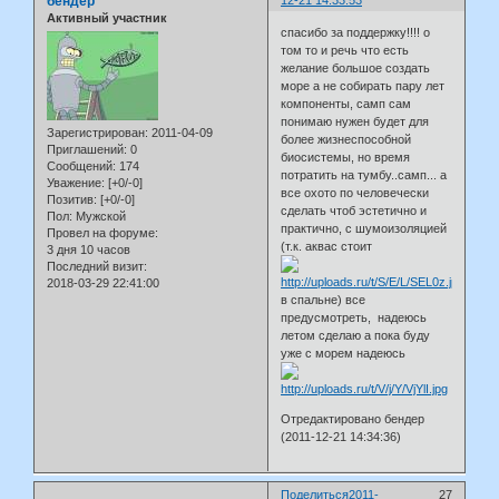
бендер
Активный участник
спасибо за поддержку!!!! о
том то и речь что есть
желание большое создать
море а не собирать пару лет
компоненты, самп сам
понимаю нужен будет для
Зарегистрирован
: 2011-04-09
более жизнеспособной
Приглашений:
0
биосистемы, но время
Сообщений:
174
потратить на тумбу..самп... а
Уважение:
[+0/-0]
все охото по человечески
Позитив:
[+0/-0]
сделать чтоб эстетично и
Пол:
Мужской
практично, с шумоизоляцией
Провел на форуме:
(т.к. аквас стоит
3 дня 10 часов
Последний визит:
2018-03-29 22:41:00
в спальне) все
предусмотреть, надеюсь
летом сделаю а пока буду
уже с морем надеюсь
Отредактировано бендер
(2011-12-21 14:34:36)
Поделиться
2011-
27