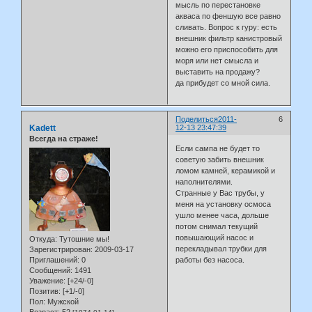
мысль по перестановке
акваса по феншую все равно
сливать. Вопрос к гуру: есть
внешник фильтр канистровый
можно его приспособить для
моря или нет смысла и
выставить на продажу?
да прибудет со мной сила.
Поделиться
2011-
6
Kadett
12-13 23:47:39
Всегда на страже!
Если сампа не будет то
советую забить внешник
ломом камней, керамикой и
наполнителями.
Странные у Вас трубы, у
меня на установку осмоса
ушло менее часа, дольше
потом снимал текущий
повышающий насос и
Откуда:
Тутошние мы!
перекладывал трубки для
Зарегистрирован
: 2009-03-17
Приглашений:
0
работы без насоса.
Сообщений:
1491
Уважение:
[+24/-0]
Позитив:
[+1/-0]
Пол:
Мужской
Возраст:
52