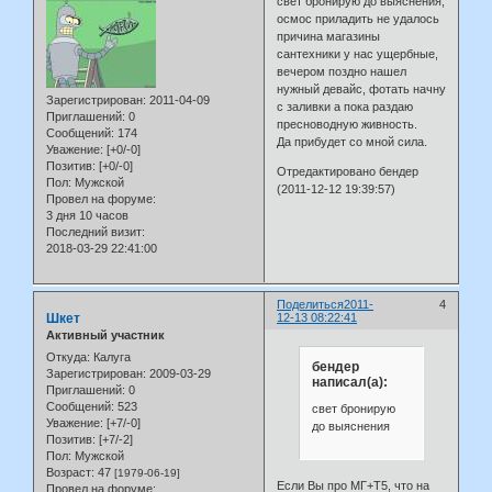
свет бронирую до выяснения,
осмос приладить не удалось
причина магазины
сантехники у нас ущербные,
вечером поздно нашел
нужный девайс, фотать начну
Зарегистрирован
: 2011-04-09
с заливки а пока раздаю
Приглашений:
0
пресноводную живность.
Сообщений:
174
Да прибудет со мной сила.
Уважение:
[+0/-0]
Позитив:
[+0/-0]
Отредактировано бендер
Пол:
Мужской
(2011-12-12 19:39:57)
Провел на форуме:
3 дня 10 часов
Последний визит:
2018-03-29 22:41:00
Поделиться
2011-
4
Шкет
12-13 08:22:41
Активный участник
Откуда:
Калуга
бендер
Зарегистрирован
: 2009-03-29
написал(а):
Приглашений:
0
Сообщений:
523
свет бронирую
Уважение:
[+7/-0]
до выяснения
Позитив:
[+7/-2]
Пол:
Мужской
Возраст:
47
[1979-06-19]
Если Вы про МГ+Т5, что на
Провел на форуме: