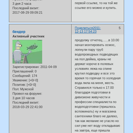
первой ссылке, то на той же
3 дня 2 часа
ссылке его можно и купить.
Последний визит:
2017-08-29 09:09:21
Поделиться
2011-
5
бендер
12-13 17:54:23
Активный участник
продолжу отчетец.......в 10.00
начал монтировать осмос,
лопнули пару труб
водопроводных подводящих
на пол дюйма, краны не
держат короче в полевых
Зарегистрирован
: 2011-04-09
условиях лежа на спине
Приглашений:
0
крутил подводку и все это
Сообщений:
174
время то горячая то холодная
Уважение:
[+0/-0]
вода лила на меня, жесть.
Позитив:
[+0/-0]
Справился только к 17.00
Пол:
Мужской
благодаря подготовки в
Провел на форуме:
дивизионе живучести и
3 дня 10 часов
профессии специалиста по
Последний визит:
водоподготовки (пришлось
2018-03-29 22:41:00
вспоминать) ну и магазина
сантехники благо не далеко,
так как желание не угасло но
сил уже нет воду откладываю
на завтра, еще пришла