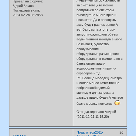
лучше чем мг.Вся живность
Провел на форуме:
за счет того ,что можно
8 дней 3 часа
поиграться со спектром
Последний визит:
2024-02-28 08:29:27
выглядит на много ярче и
цветастее.Да и освещать
акву будут равномернее.А
вот без сампа это ты зря
запустился,лишний объем
воды(лишним никогда в море
не бывает),удобство
обслуживания
оборудования,размещение
оборудования в сампе ,а не в
банке,организация
водорослевиков и прочих
скраберов и т.д.
P.S.Вообще молодец, быстро
и более менее качественно
собрал необходимый
минимум для запуска, а
дальше видно будет.А мы все
брату моряку поможем.
Отредактировано Андрей
(2011-12-21 11:15:20)
Поделиться
2011-
26
12-21 14:33:53