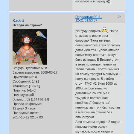
кораллов и в перед!)))))
Поделиться
2011-
24
Kadett
12-21 01:53:37
Всегда на страже!
Не буду спорить!
) Но по
отзывам в инете и на
форумах Тюнз не верх
совершенства. Сам пользую
дома Дельтек Турбоскиммер -
пенит могу сфоткать какую
бяку из воды. В Братве стоит
в акве по центру пенник от
Откуда:
Тутошние мы!
Жени Сляма - претензий нет
Зарегистрирован
: 2009-03-17
но помпу требует мощьную к
Приглашений:
0
нему напорную. В стойке
Сообщений:
1491
стоит TMC V2 Skim 1000 до
Уважение:
[+24/-0]
1000 литров типа, но
Позитив:
[+1/-0]
домашние 260 тянул с
Пол:
Мужской
трудом и постоянная
Возраст:
52
[1974-01-14]
проблема" бешенства"
Провел на форуме:
пенника, за что и был сослан
12 дней 3 часа
в магазин на стойку без
Последний визит:
бионагрузки.
2017-10-12 22:57:03
А по помпам хидор я 2 года с
поломанными осями
мучаюсь, после каждого