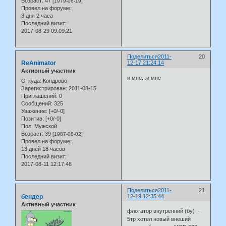
Возраст:
47
[1979-06-19]
Провел на форуме:
3 дня 2 часа
Последний визит:
2017-08-29 09:09:21
Поделиться
2011-
20
ReAnimator
12-17 21:24:14
Активный участник
и мне...и мне
Откуда:
Кондрово
Зарегистрирован
: 2011-08-15
Приглашений:
0
Сообщений:
325
Уважение:
[+0/-0]
Позитив:
[+0/-0]
Пол:
Мужской
Возраст:
39
[1987-08-02]
Провел на форуме:
13 дней 18 часов
Последний визит:
2017-08-11 12:17:46
Поделиться
2011-
21
бендер
12-19 12:35:44
Активный участник
флотатор внутренний (бу) -
5тр хотел новый внеший