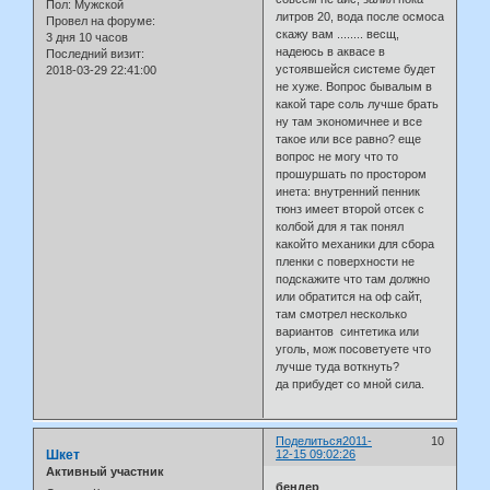
Пол:
Мужской
литров 20, вода после осмоса
Провел на форуме:
скажу вам ........ весщ,
3 дня 10 часов
надеюсь в аквасе в
Последний визит:
устоявшейся системе будет
2018-03-29 22:41:00
не хуже. Вопрос бывалым в
какой таре соль лучше брать
ну там экономичнее и все
такое или все равно? еще
вопрос не могу что то
прошуршать по простором
инета: внутренний пенник
тюнз имеет второй отсек с
колбой для я так понял
какойто механики для сбора
пленки с поверхности не
подскажите что там должно
или обратится на оф сайт,
там смотрел несколько
вариантов синтетика или
уголь, мож посоветуете что
лучше туда воткнуть?
да прибудет со мной сила.
Поделиться
2011-
10
Шкет
12-15 09:02:26
Активный участник
бендер