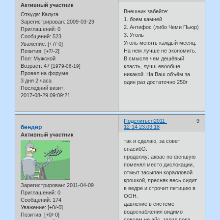
Активный участник
Внешник забейте:
Откуда:
Калуга
1. боем камней
Зарегистрирован
: 2009-03-29
2. Антифос (либо Чеми Пьюр)
Приглашений:
0
3. Уголь
Сообщений:
523
Уголь менять каждый месяц.
Уважение:
[+7/-0]
На нем лучше не экономить.
Позитив:
[+7/-2]
Пол:
Мужской
В смысле чем дешёвый
Возраст:
47
[1979-06-19]
класть, лучш евообще
Провел на форуме:
никакой. На Ваш объём за
3 дня 2 часа
один раз достаточно 250г
Последний визит:
2017-08-29 09:09:21
Поделиться
2011-
9
бендер
12-14 23:03:18
Активный участник
так и сделаю, за совет
спасибО.
продолжу: аквас по феншую
поменял место дислокации,
отмыт засыпан коралловой
крошкой, пресняк весь сидит
Зарегистрирован
: 2011-04-09
в ведре и строчит петицию в
Приглашений:
0
ООН.
Сообщений:
174
давление в системе
Уважение:
[+0/-0]
водоснабжения видимо
Позитив:
[+0/-0]
совсем не айс, залил пока