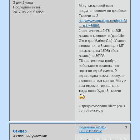
3 дня 2 часа
Могу также свой свет
Последний визит:
продать...совсем по дешёвке.
2017-08-29 09:09:21
Тысячи за 2
http://www.aqualogo.ru/phpbb2/index.ph
… p;id=66893
2 светильника 2*Т8 по 20Вт,
лампы в комплекте (две Life-
Glo и две Marine-Glo). У меня
стояли почти 3 месяца + МГ
прожектор на 150Вт (без
лампы), с ЭПРА
Т8 светильники требуют
небольшого ремонта - не
горят по одной лампе. У
одного одна ножка треснута,
склеена, стоит крепко. Могу и
сам отремонтировать, но
тогда цена будет 3 тысячи
Отредактировано Шкет (2011-
12-12 08:33:59)
Поделиться
2011-
3
бендер
12-12 19:39:12
Активный участник