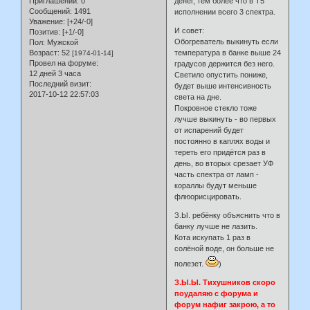
Приглашений:
0
денег, тем более что в Т5
Сообщений:
1491
исполнении всего 3 спектра.
Уважение:
[+24/-0]
И совет:
Позитив:
[+1/-0]
Обогреватель выкинуть если
Пол:
Мужской
Возраст:
52
температура в банке выше 24
[1974-01-14]
Провел на форуме:
градусов держится без него.
12 дней 3 часа
Светило опустить пониже,
Последний визит:
будет выше интенсивность
2017-10-12 22:57:03
света на дне.
Покровное стекло тоже
лучше выкинуть - во первых
от испарений будет
постоянно в каплях воды и
тереть его придётся раз в
день, во вторых срезает УФ
часть спектра от ламп -
кораллы будут меньше
флюорисцировать.
З.Ы. ребёнку объяснить что в
банку лучше не лазить.
Кота искупать 1 раз в
солёной воде, он больше не
полезет.
)
З.Ы.Ы. Тихушников скоро
поудаляю с форума и
форум нафиг закрою, а то