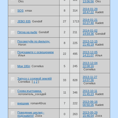
Oks
13:06:56
Oks
2014-01-29
SOS
xmax
8
314
18:47:22
Kadett
2014-01-21
JEBO 835
Gendolf
27
1713
22:27:40
Kadett
2014-01-02
Пятна на рыбе
Gendolf
2
211
14:54:36
Gendolf
Посоветуйе по фильтру.
2013-12-15
8
225
Horon
21:45:19
Kadett
Подскажите с освещением
2013-12-05
22
495
Илья
14:21:07
Илья
2013-12-04
Мои 180л
Cornelius
5
245
22:08:16
Cornelius
2013-11-27
Запуск с содовой землёй
33
828
14:07:36
Cornelius
[
1
2
]
Cornelius
Снова въетнамка.
2013-10-11
11
346
потопитель_соседей
21:45:23
Kadett
2013-06-16
внешник
roman40rus
7
222
00:50:26
Kadett
Поведение цихлид -
2013-05-29
0
263
подскажите!
Zoza
15:46:54
Zoza