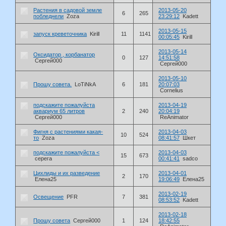
Растения в садовой земле
2013-05-20
6
265
побледнели
Zoza
23:29:12
Kadett
2013-05-15
запуск креветочника
Kirill
11
1141
00:05:45
Kirill
2013-05-14
Оксидатор , корбанатор
0
127
14:51:58
Сергей000
Сергей000
2013-05-10
Прошу совета.
LoTiNkA
6
181
20:07:03
Cornelius
подскажите пожалуйста
2013-04-19
аквариум 65 литров
2
240
20:04:19
Сергей000
ReAnimator
Фигня с растениями какая-
2013-04-03
10
524
то
Zoza
08:41:57
Шкет
подскажите пожалуйста <
2013-04-03
15
673
серега
00:41:41
sadco
Цихлиды и их разведение
2013-04-01
2
170
Елена25
19:06:49
Елена25
2013-02-19
Освещение
PFR
7
381
08:53:52
Kadett
2013-02-18
Прошу совета
Сергей000
1
124
18:42:55