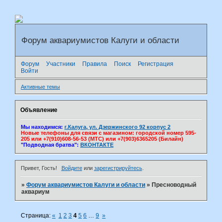
Форум аквариумистов Калуги и области
Форум
Участники
Правила
Поиск
Регистрация
Войти
Активные темы
Объявление
Мы находимся:
г.Калуга, ул. Дзержинского 92 корпус 2
Новые телефоны для связи с магазином: городской номер 595-
205 или +7(910)608-56-53 (МТС) или +7(903)6365205 (Билайн)
"Подводная братва":
ВКОНТАКТЕ
Привет, Гость!
Войдите
или
зарегистрируйтесь
.
»
Форум аквариумистов Калуги и области
»
Пресноводный
аквариум
Страница:
«
1
2
3
4
5
6
…
9
»