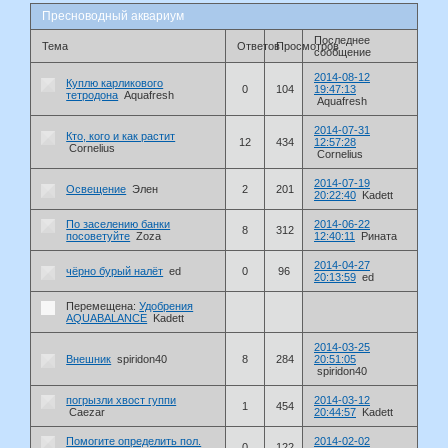
Пресноводный аквариум
Последнее
Тема
Ответов
Просмотров
сообщение
2014-08-12
Куплю карликового
0
104
19:47:13
тетродона
Aquafresh
Aquafresh
2014-07-31
Кто, кого и как растит
12
434
12:57:28
Cornelius
Cornelius
2014-07-19
Освещение
Элен
2
201
20:22:40
Kadett
По заселению банки
2014-06-22
8
312
посоветуйте
Zoza
12:40:11
Рината
2014-04-27
чёрно бурый налёт
ed
0
96
20:13:59
ed
Перемещена:
Удобрения
AQUABALANCE
Kadett
2014-03-25
Внешник
spiridon40
8
284
20:51:05
spiridon40
погрызли хвост гуппи
2014-03-12
1
454
Caezar
20:44:57
Kadett
Помогите определить пол.
2014-02-02
0
122